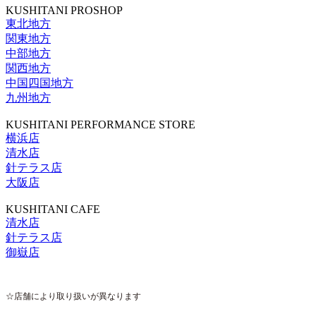
KUSHITANI PROSHOP
東北地方
関東地方
中部地方
関西地方
中国四国地方
九州地方
KUSHITANI PERFORMANCE STORE
横浜店
清水店
針テラス店
大阪店
KUSHITANI CAFE
清水店
針テラス店
御嶽店
☆店舗により取り扱いが異なります