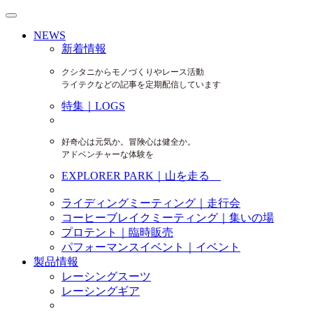
NEWS
新着情報
クシタニからモノづくりやレース活動
ライテクなどの記事を定期配信しています
特集｜LOGS
好奇心は元気か。冒険心は健全か。
アドベンチャーな体験を
EXPLORER PARK｜山を走る
ライディングミーティング｜走行会
コーヒーブレイクミーティング｜集いの場
プロテント｜臨時販売
パフォーマンスイベント｜イベント
製品情報
レーシングスーツ
レーシングギア