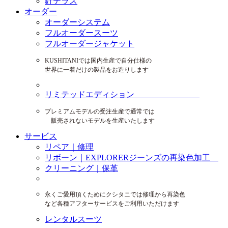
針テラス
オーダー
オーダーシステム
フルオーダースーツ
フルオーダージャケット
KUSHITANIでは国内生産で自分仕様の
世界に一着だけの製品をお造りします
リミテッドエディション
プレミアムモデルの受注生産で通常では
販売されないモデルを生産いたします
サービス
リペア｜修理
リボーン｜EXPLORERジーンズの再染色加工
クリーニング｜保革
永くご愛用頂くためにクシタニでは修理から再染色
など各種アフターサービスをご利用いただけます
レンタルスーツ