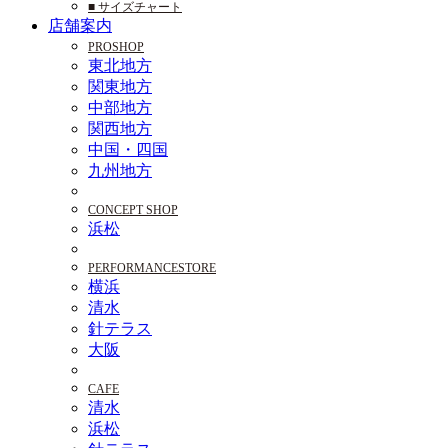
■ サイズチャート
店舗案内
PROSHOP
東北地方
関東地方
中部地方
関西地方
中国・四国
九州地方
CONCEPT SHOP
浜松
PERFORMANCESTORE
横浜
清水
針テラス
大阪
CAFE
清水
浜松