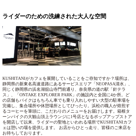
ライダーのための洗練された大人な空間
KUSHITANIがカフェを展開していることをご存知ですか？場所は、
静岡県の新東名高速道路にあるサービスエリア「NEOPASA清水」、
同じく静岡県の浜名湖舘山寺門前通り、奈良県の道の駅「針テラ
ス」、「ONTAKE EXPLORER PARK」の施設内と全国に4か所。ど
の店舗もバイクはもちろん車でも乗り入れしやすい大型の駐車場を
完備し、集合場所や休憩場所としてぴったり。浜松の職人が焙煎す
るコーヒーを筆頭に、こだわりのメニューをお届けします。箱根タ
ーンパイクの大観山頂上ラウンジに1号店となるポップアップストア
を開店して以来、ライダーの聖地といわれる場所でKUSHITANIカフ
ェは憩いの場を提供します。 お店からひとっ走り、皆様のご来店を
お待ちしております。