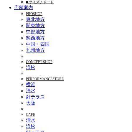
■ サイズチャート
店舗案内
PROSHOP
東北地方
関東地方
中部地方
関西地方
中国・四国
九州地方
CONCEPT SHOP
浜松
PERFORMANCESTORE
横浜
清水
針テラス
大阪
CAFE
清水
浜松