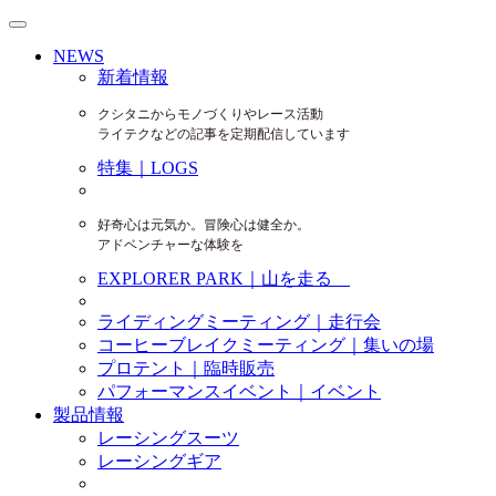
NEWS
新着情報
クシタニからモノづくりやレース活動
ライテクなどの記事を定期配信しています
特集｜LOGS
好奇心は元気か。冒険心は健全か。
アドベンチャーな体験を
EXPLORER PARK｜山を走る
ライディングミーティング｜走行会
コーヒーブレイクミーティング｜集いの場
プロテント｜臨時販売
パフォーマンスイベント｜イベント
製品情報
レーシングスーツ
レーシングギア