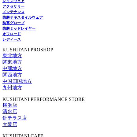
レインウェア
アクセサリー
メンテナンス
防寒テキスタイルウェア
防寒グローブ
防寒ミッドレイヤー
オフロード
レディース
KUSHITANI PROSHOP
東北地方
関東地方
中部地方
関西地方
中国四国地方
九州地方
KUSHITANI PERFORMANCE STORE
横浜店
清水店
針テラス店
大阪店
KUSHITANI CAFE