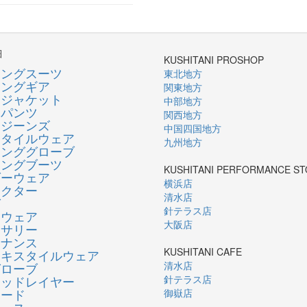
細
KUSHITANI PROSHOP
シングスーツ
東北地方
シングギア
関東地方
ージャケット
中部地方
ーパンツ
関西地方
ージーンズ
中国四国地方
スタイルウェア
九州地方
リンググローブ
リングブーツ
KUSHITANI PERFORMANCE S
ダーウェア
横浜店
テクター
清水店
グ
針テラス店
ンウェア
大阪店
セサリー
テナンス
KUSHITANI CAFE
テキスタイルウェア
清水店
グローブ
ミッドレイヤー
針テラス店
ロード
御嶽店