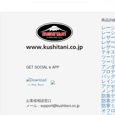
商品詳
レー
レー
レザ
レザ
レザ
テキ
ツー
ツー
アン
GET SOCIAL & APP
プロ
バッ
レイ
アク
メン
防寒
防寒
お客様相談窓口
防寒
メール：support@kushitani.co.jp
オフ