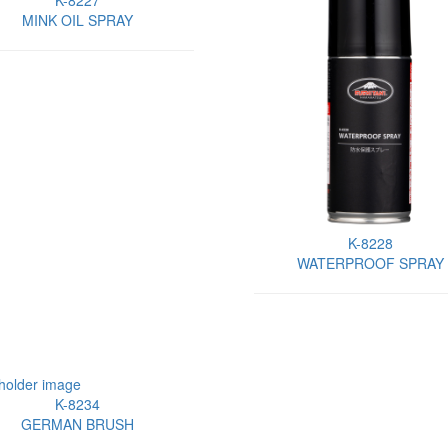
K-8227
MINK OIL SPRAY
K-8228
WATERPROOF SPRAY
K-8234
GERMAN BRUSH