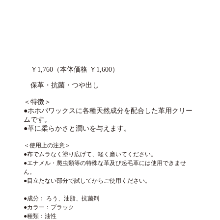
￥1,760（本体価格 ￥1,600）
保革・抗菌・つや出し
＜特徴＞
●ホホバワックスに各種天然成分を配合した革用クリー
ムです。
●革に柔らかさと潤いを与えます。
＜使用上の注意＞
●布でムラなく塗り広げて、軽く磨いてください。
●エナメル・爬虫類等の特殊な革及び起毛革には使用できませ
ん。
●目立たない部分で試してからご使用ください。
●成分： ろう、油脂、抗菌剤
●カラー：ブラック
●種類：油性