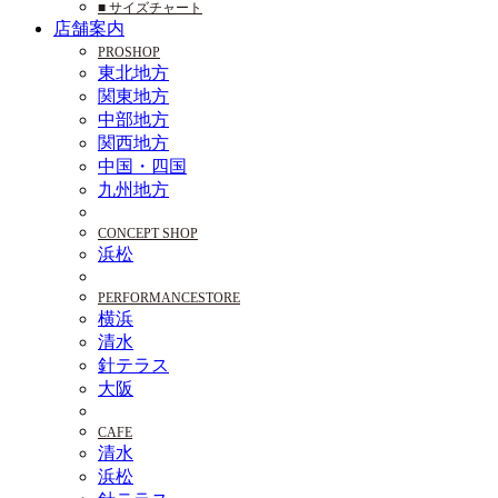
■ サイズチャート
店舗案内
PROSHOP
東北地方
関東地方
中部地方
関西地方
中国・四国
九州地方
CONCEPT SHOP
浜松
PERFORMANCESTORE
横浜
清水
針テラス
大阪
CAFE
清水
浜松