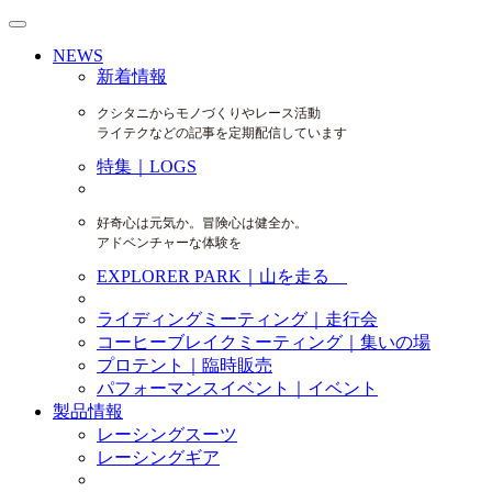
NEWS
新着情報
クシタニからモノづくりやレース活動
ライテクなどの記事を定期配信しています
特集｜LOGS
好奇心は元気か。冒険心は健全か。
アドベンチャーな体験を
EXPLORER PARK｜山を走る
ライディングミーティング｜走行会
コーヒーブレイクミーティング｜集いの場
プロテント｜臨時販売
パフォーマンスイベント｜イベント
製品情報
レーシングスーツ
レーシングギア