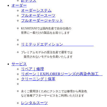
針テラス
オーダー
オーダーシステム
フルオーダースーツ
フルオーダージャケット
KUSHITANIでは国内生産で自分仕様の
世界に一着だけの製品をお造りします
リミテッドエディション
プレミアムモデルの受注生産で通常では
販売されないモデルを生産いたします
サービス
リペア｜修理
リボーン｜EXPLORERジーンズの再染色加工
クリーニング｜保革
永くご愛用頂くためにクシタニでは修理から再染色
など各種アフターサービスをご利用いただけます
レンタルスーツ