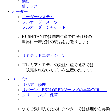
浜松
針テラス
オーダー
オーダーシステム
フルオーダースーツ
フルオーダージャケット
KUSHITANIでは国内生産で自分仕様の
世界に一着だけの製品をお造りします
リミテッドエディション
プレミアムモデルの受注生産で通常では
販売されないモデルを生産いたします
サービス
リペア｜修理
リボーン｜EXPLORERジーンズの再染色加工
クリーニング｜保革
永くご愛用頂くためにクシタニでは修理から再染