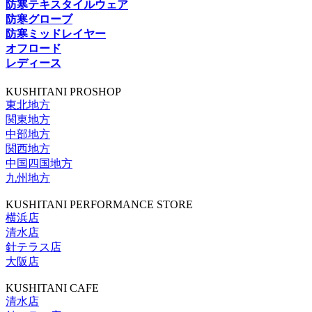
防寒テキスタイルウェア
防寒グローブ
防寒ミッドレイヤー
オフロード
レディース
KUSHITANI PROSHOP
東北地方
関東地方
中部地方
関西地方
中国四国地方
九州地方
KUSHITANI PERFORMANCE STORE
横浜店
清水店
針テラス店
大阪店
KUSHITANI CAFE
清水店