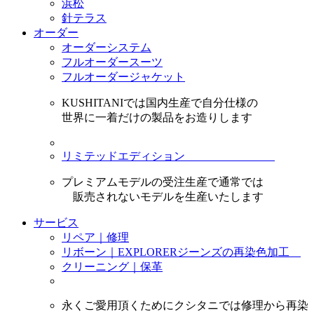
浜松
針テラス
オーダー
オーダーシステム
フルオーダースーツ
フルオーダージャケット
KUSHITANIでは国内生産で自分仕様の
世界に一着だけの製品をお造りします
リミテッドエディション
プレミアムモデルの受注生産で通常では
販売されないモデルを生産いたします
サービス
リペア｜修理
リボーン｜EXPLORERジーンズの再染色加工
クリーニング｜保革
永くご愛用頂くためにクシタニでは修理から再染