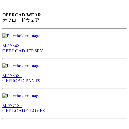
OFFROAD WEAR
オフロードウェア
M-1334ST
OFF LOAD JERSEY
M-1335ST
OFFROAD PANTS
M-5371ST
OFF LOAD GLOVES