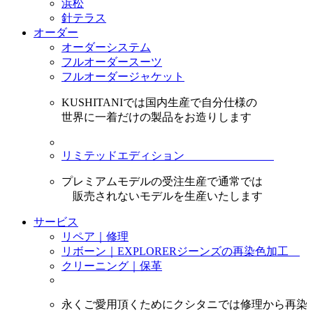
浜松
針テラス
オーダー
オーダーシステム
フルオーダースーツ
フルオーダージャケット
KUSHITANIでは国内生産で自分仕様の
世界に一着だけの製品をお造りします
リミテッドエディション
プレミアムモデルの受注生産で通常では
販売されないモデルを生産いたします
サービス
リペア｜修理
リボーン｜EXPLORERジーンズの再染色加工
クリーニング｜保革
永くご愛用頂くためにクシタニでは修理から再染