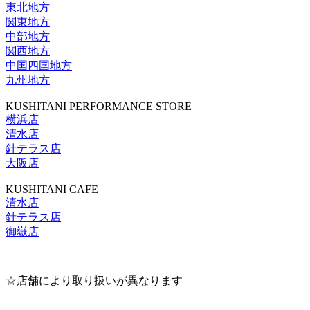
東北地方
関東地方
中部地方
関西地方
中国四国地方
九州地方
KUSHITANI PERFORMANCE STORE
横浜店
清水店
針テラス店
大阪店
KUSHITANI CAFE
清水店
針テラス店
御嶽店
☆店舗により取り扱いが異なります