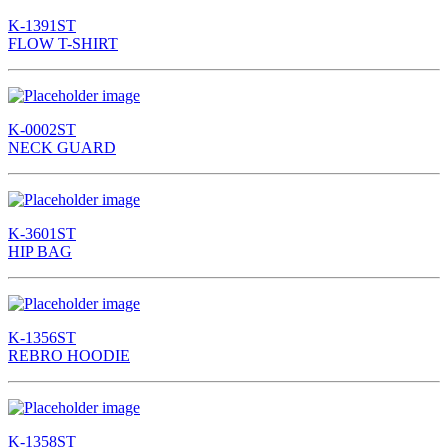
K-1391ST
FLOW T-SHIRT
K-0002ST
NECK GUARD
K-3601ST
HIP BAG
K-1356ST
REBRO HOODIE
K-1358ST