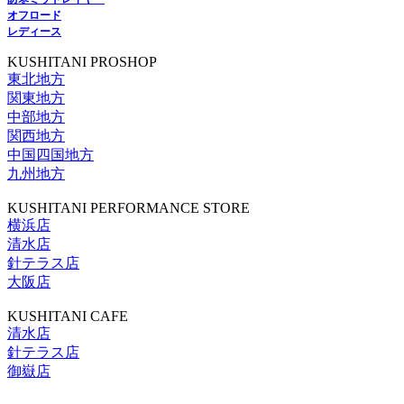
オフロード
レディース
KUSHITANI PROSHOP
東北地方
関東地方
中部地方
関西地方
中国四国地方
九州地方
KUSHITANI PERFORMANCE STORE
横浜店
清水店
針テラス店
大阪店
KUSHITANI CAFE
清水店
針テラス店
御嶽店