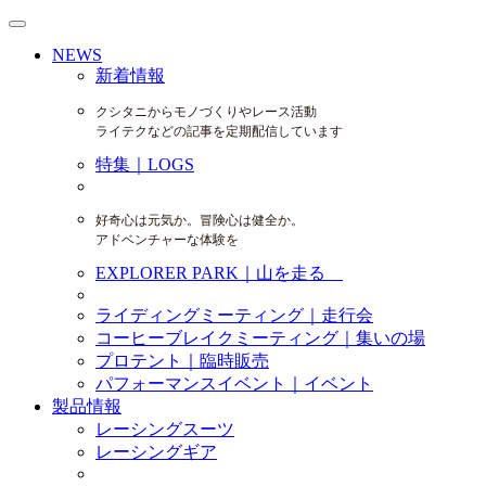
NEWS
新着情報
クシタニからモノづくりやレース活動
ライテクなどの記事を定期配信しています
特集｜LOGS
好奇心は元気か。冒険心は健全か。
アドベンチャーな体験を
EXPLORER PARK｜山を走る
ライディングミーティング｜走行会
コーヒーブレイクミーティング｜集いの場
プロテント｜臨時販売
パフォーマンスイベント｜イベント
製品情報
レーシングスーツ
レーシングギア