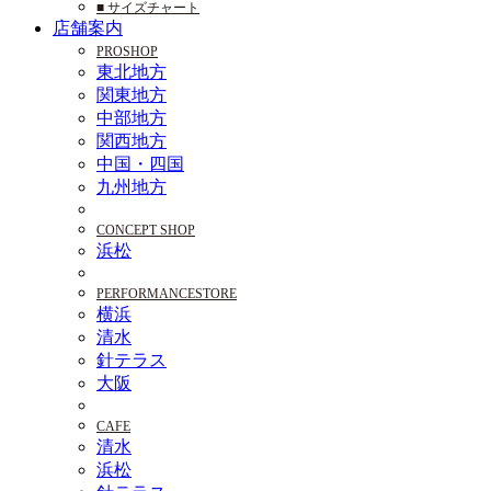
■ サイズチャート
店舗案内
PROSHOP
東北地方
関東地方
中部地方
関西地方
中国・四国
九州地方
CONCEPT SHOP
浜松
PERFORMANCESTORE
横浜
清水
針テラス
大阪
CAFE
清水
浜松