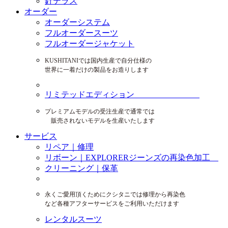
針テラス
オーダー
オーダーシステム
フルオーダースーツ
フルオーダージャケット
KUSHITANIでは国内生産で自分仕様の
世界に一着だけの製品をお造りします
リミテッドエディション
プレミアムモデルの受注生産で通常では
販売されないモデルを生産いたします
サービス
リペア｜修理
リボーン｜EXPLORERジーンズの再染色加工
クリーニング｜保革
永くご愛用頂くためにクシタニでは修理から再染色
など各種アフターサービスをご利用いただけます
レンタルスーツ