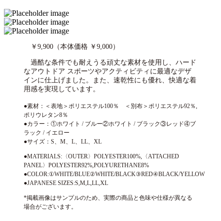
￥9,900（本体価格 ￥9,000）
過酷な条件でも耐えうる頑丈な素材を使用し、ハード
なアウトドア スポーツやアクティビティに最適なデザ
インに仕上げました。また、速乾性にも優れ、快適な着
用感を実現しています。
●素材：＜表地＞ポリエステル100％ ＜別布＞ポリエステル92％,
ポリウレタン8％
●カラー：①ホワイト / ブルー②ホワイト / ブラック③レッド④ブ
ラック / イエロー
●サイズ：S、M、L、LL、XL
●MATERIALS:〈OUTER〉POLYESTER100%,〈ATTACHED
PANEL〉POLYESTER92%,POLYURETHANE8%
●COLOR:①WHITE/BLUE②WHITE/BLACK③RED④BLACK/YELLOW
●JAPANESE SIZES:S,M,L,LL,XL
*掲載画像はサンプルのため、実際の商品と色味や仕様が異なる
場合がございます。