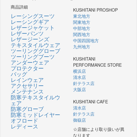
商品詳細
KUSHITANI PROSHOP
レーシングスーツ
東北地方
レーシングギア
関東地方
レザージャケット
中部地方
レザーパンツ
関西地方
レザージーンズ
中国四国地方
テキスタイルウェア
九州地方
ツーリンググローブ
ツーリングブーツ
KUSHITANI
アンダーウェア
PERFORMANCE STORE
プロテクター
横浜店
バッグ
清水店
レインウェア
針テラス店
アクセサリー
大阪店
メンテナンス
防寒テキスタイルウ
KUSHITANI CAFE
ェア
防寒グローブ
清水店
防寒ミッドレイヤー
針テラス店
オフロード
御嶽店
レディース
☆店舗により取り扱いが異
なります