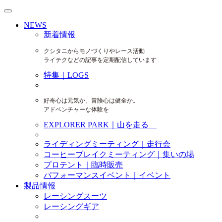
NEWS
新着情報
クシタニからモノづくりやレース活動
ライテクなどの記事を定期配信しています
特集｜LOGS
好奇心は元気か。冒険心は健全か。
アドベンチャーな体験を
EXPLORER PARK｜山を走る
ライディングミーティング｜走行会
コーヒーブレイクミーティング｜集いの場
プロテント｜臨時販売
パフォーマンスイベント｜イベント
製品情報
レーシングスーツ
レーシングギア