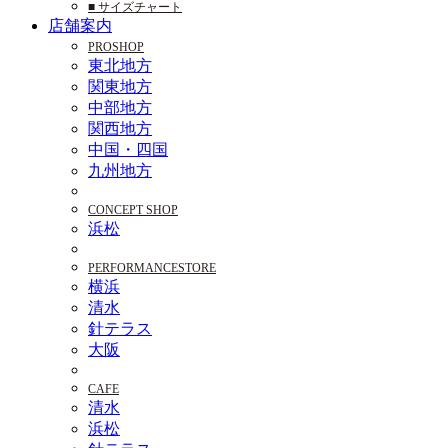
■ サイズチャート
店舗案内
PROSHOP
東北地方
関東地方
中部地方
関西地方
中国・四国
九州地方
CONCEPT SHOP
浜松
PERFORMANCESTORE
横浜
清水
針テラス
大阪
CAFE
清水
浜松