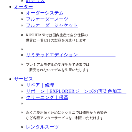
針テラス
オーダー
オーダーシステム
フルオーダースーツ
フルオーダージャケット
KUSHITANIでは国内生産で自分仕様の
世界に一着だけの製品をお造りします
リミテッドエディション
プレミアムモデルの受注生産で通常では
販売されないモデルを生産いたします
サービス
リペア｜修理
リボーン｜EXPLORERジーンズの再染色加工
クリーニング｜保革
永くご愛用頂くためにクシタニでは修理から再染色
など各種アフターサービスをご利用いただけます
レンタルスーツ