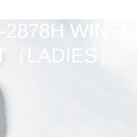
L-2878H WINT
T（LADIES）