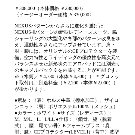
￥308,000（本体価格 ￥280,000）
〈イージーオーダー価格 ￥330,000〉
NEXUSパターンからさらに進化を遂げた
NEXUS-Ⅱパターンの新型レディーススーツ。脇
シャーリングの大型化や各部のパターン改良を加
え、運動性をさらにアップさせています。肩・
肘・膝には、オリジナルのCEプロテクターを装
備。空力特性とライディングの優位性を高次元で
バランスさせた新形状のエアロパッドには別売り
のキャメルバック※を内蔵することが可能です。
※（水筒／￥4,730（本体￥4,300）） ＊グロメッ
ト取付は、別途料金（￥2,200（本体￥2,000））
が掛かります。
●素材：〈表〉ホルス牛革（撥水加工）、ザイロ
ンニット〈裏〉ポリエステル100％（メッシュ）
●カラー：ホワイト ●サイズ（レディース）：
M、M/L、L、L/LL ●仕様：〈鎖骨、脇（脱着
式）、腰、尾てい骨〉Kフォームプラス〈肩、
肘、膝〉CEプロテクター(LEVEL1)〈背中〉波型