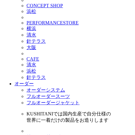
CONCEPT SHOP
浜松
PERFORMANCESTORE
横浜
清水
針テラス
大阪
CAFE
清水
浜松
針テラス
オーダー
オーダーシステム
フルオーダースーツ
フルオーダージャケット
KUSHITANIでは国内生産で自分仕様の
世界に一着だけの製品をお造りします