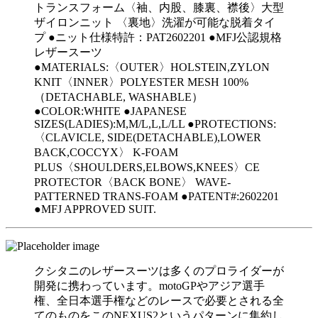
トランスフォーム〈袖、内股、膝裏、襟後〉大型
ザイロンニット 〈裏地〉洗濯が可能な脱着タイ
プ ●ニット仕様特許：PAT2602201 ●MFJ公認規格
レザースーツ
●MATERIALS:〈OUTER〉HOLSTEIN,ZYLON
KNIT〈INNER〉POLYESTER MESH 100%
（DETACHABLE, WASHABLE）
●COLOR:WHITE ●JAPANESE
SIZES(LADIES):M,M/L,L,L/LL ●PROTECTIONS:
〈CLAVICLE, SIDE(DETACHABLE),LOWER
BACK,COCCYX〉 K-FOAM
PLUS〈SHOULDERS,ELBOWS,KNEES〉CE
PROTECTOR〈BACK BONE〉 WAVE-
PATTERNED TRANS-FOAM ●PATENT#:2602201
●MFJ APPROVED SUIT.
クシタニのレザースーツは多くのプロライダーが
開発に携わっています。motoGPやアジア選手
権、全日本選手権などのレースで必要とされる全
てのものをこのNEXUS2というパターンに集約し