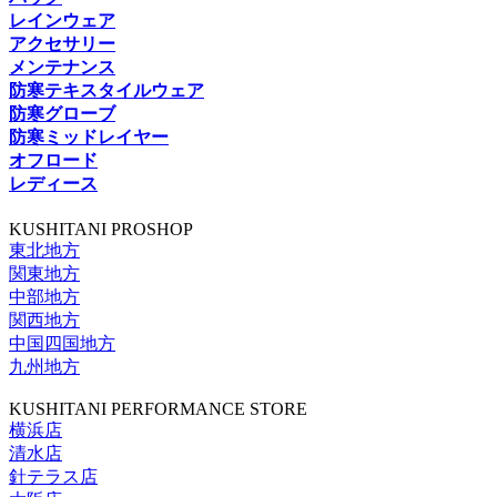
レインウェア
アクセサリー
メンテナンス
防寒テキスタイルウェア
防寒グローブ
防寒ミッドレイヤー
オフロード
レディース
KUSHITANI PROSHOP
東北地方
関東地方
中部地方
関西地方
中国四国地方
九州地方
KUSHITANI PERFORMANCE STORE
横浜店
清水店
針テラス店