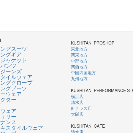
細
KUSHITANI PROSHOP
シングスーツ
東北地方
シングギア
関東地方
ージャケット
中部地方
ーパンツ
関西地方
ージーンズ
中国四国地方
スタイルウェア
九州地方
リンググローブ
リングブーツ
KUSHITANI PERFORMANCE S
ダーウェア
横浜店
テクター
清水店
グ
針テラス店
ンウェア
大阪店
セサリー
テナンス
KUSHITANI CAFE
テキスタイルウェア
清水店