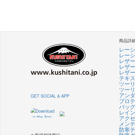
商品詳
レー
レー
レザ
レザ
レザ
テキ
ツー
ツー
アン
GET SOCIAL & APP
プロ
バッ
レイ
アク
メン
防寒