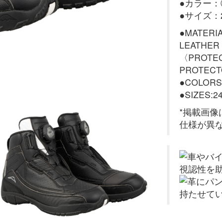
●カラー
●サイズ：24
●MATERI
LEATHER
〈PROTEC
PROTECT
●COLORS
●SIZES:2
*掲載画
仕様が異