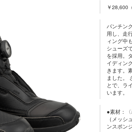
￥28,600
パンチン
用し、走
ィング中
シューズで
を採用。
イディン
きます。
ました。
とで、ラ
います。
●素材：〈
（メッシュ
ンスポンジ