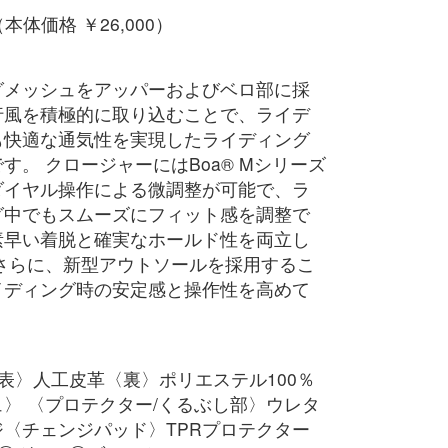
（本体価格 ￥26,000）
グメッシュをアッパーおよびベロ部に採
行風を積極的に取り込むことで、ライデ
も快適な通気性を実現したライディング
す。 クロージャーにはBoa® Mシリーズ
ダイヤル操作による微調整が可能で、ラ
グ中でもスムーズにフィット感を調整で
素早い着脱と確実なホールド性を両立し
 さらに、新型アウトソールを採用するこ
イディング時の安定感と操作性を高めて
表〉人工皮革〈裏〉ポリエステル100％
〉 〈プロテクター/くるぶし部〉ウレタ
〈チェンジパッド〉TPRプロテクター