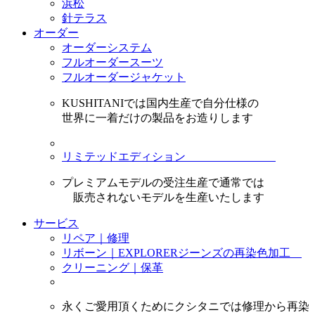
浜松
針テラス
オーダー
オーダーシステム
フルオーダースーツ
フルオーダージャケット
KUSHITANIでは国内生産で自分仕様の
世界に一着だけの製品をお造りします
リミテッドエディション
プレミアムモデルの受注生産で通常では
販売されないモデルを生産いたします
サービス
リペア｜修理
リボーン｜EXPLORERジーンズの再染色加工
クリーニング｜保革
永くご愛用頂くためにクシタニでは修理から再染