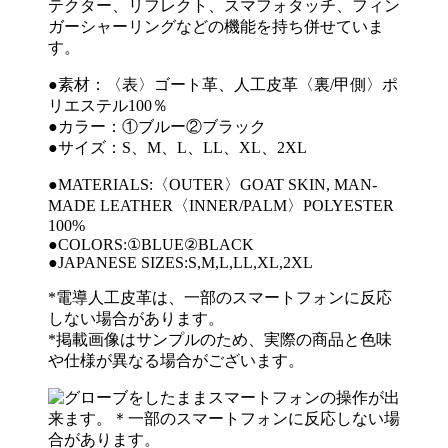
テクター、リフレクト、スマフォタッチ、フィン
ガーシャーリングなどの機能を持ち併せていま
す。
●素材：〈表〉ゴート革、人工皮革〈裏/甲側〉ポ
リエステル100％
●カラー：①ブルー②ブラック
●サイズ：S、M、L、LL、XL、2XL
●MATERIALS:〈OUTER〉GOAT SKIN, MAN-
MADE LEATHER〈INNER/PALM〉POLYESTER
100%
●COLORS:①BLUE②BLACK
●JAPANESE SIZES:S,M,L,LL,XL,2XL
*電導人工皮革は、一部のスマートフォンに反応
しない場合があります。
*掲載画像はサンプルのため、実際の商品と色味
や仕様が異なる場合がございます。