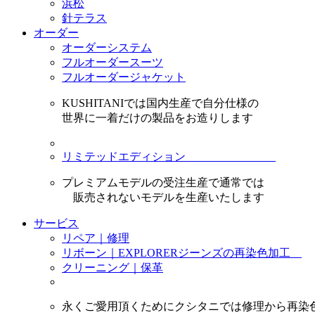
浜松
針テラス
オーダー
オーダーシステム
フルオーダースーツ
フルオーダージャケット
KUSHITANIでは国内生産で自分仕様の
世界に一着だけの製品をお造りします
リミテッドエディション
プレミアムモデルの受注生産で通常では
販売されないモデルを生産いたします
サービス
リペア｜修理
リボーン｜EXPLORERジーンズの再染色加工
クリーニング｜保革
永くご愛用頂くためにクシタニでは修理から再染