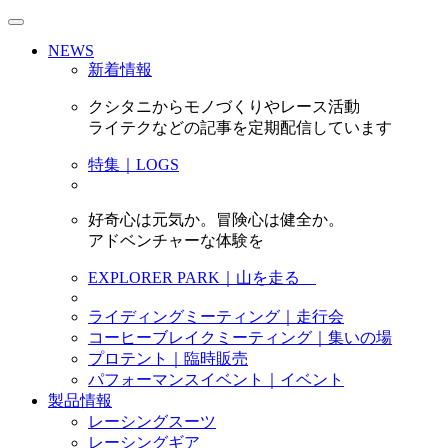
NEWS
新着情報
クシタニからモノづくりやレース活動
ライテクなどの記事を定期配信しています
特集｜LOGS
好奇心は元気か。冒険心は健全か。
アドベンチャーな体験を
EXPLORER PARK｜山を走る
ライディングミーティング｜走行会
コーヒーブレイクミーティング｜集いの場
プロテント｜臨時販売
パフォーマンスイベント｜イベント
製品情報
レーシングスーツ
レーシングギア