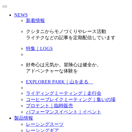
NEWS
新着情報
クシタニからモノづくりやレース活動
ライテクなどの記事を定期配信しています
特集｜LOGS
好奇心は元気か。冒険心は健全か。
アドベンチャーな体験を
EXPLORER PARK｜山を走る
ライディングミーティング｜走行会
コーヒーブレイクミーティング｜集いの場
プロテント｜臨時販売
パフォーマンスイベント｜イベント
製品情報
レーシングスーツ
レーシングギア