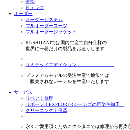
浜松
針テラス
オーダー
オーダーシステム
フルオーダースーツ
フルオーダージャケット
KUSHITANIでは国内生産で自分仕様の
世界に一着だけの製品をお造りします
リミテッドエディション
プレミアムモデルの受注生産で通常では
販売されないモデルを生産いたします
サービス
リペア｜修理
リボーン｜EXPLORERジーンズの再染色加工
クリーニング｜保革
永くご愛用頂くためにクシタニでは修理から再染