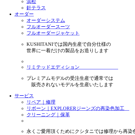
浜松
針テラス
オーダー
オーダーシステム
フルオーダースーツ
フルオーダージャケット
KUSHITANIでは国内生産で自分仕様の
世界に一着だけの製品をお造りします
リミテッドエディション
プレミアムモデルの受注生産で通常では
販売されないモデルを生産いたします
サービス
リペア｜修理
リボーン｜EXPLORERジーンズの再染色加工
クリーニング｜保革
永くご愛用頂くためにクシタニでは修理から再染