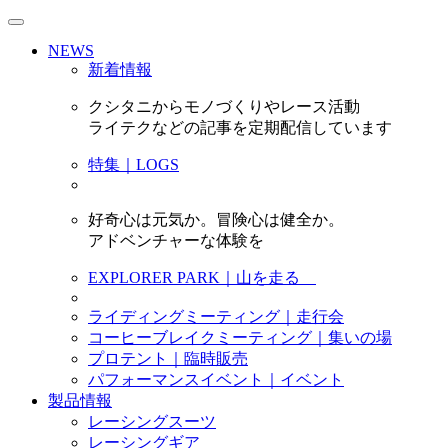
NEWS
新着情報
クシタニからモノづくりやレース活動
ライテクなどの記事を定期配信しています
特集｜LOGS
好奇心は元気か。冒険心は健全か。
アドベンチャーな体験を
EXPLORER PARK｜山を走る
ライディングミーティング｜走行会
コーヒーブレイクミーティング｜集いの場
プロテント｜臨時販売
パフォーマンスイベント｜イベント
製品情報
レーシングスーツ
レーシングギア