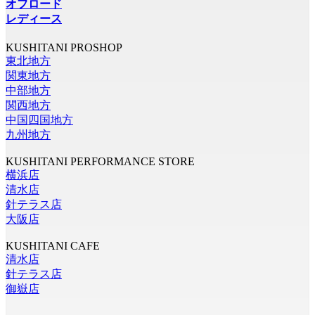
オフロード
レディース
KUSHITANI PROSHOP
東北地方
関東地方
中部地方
関西地方
中国四国地方
九州地方
KUSHITANI PERFORMANCE STORE
横浜店
清水店
針テラス店
大阪店
KUSHITANI CAFE
清水店
針テラス店
御嶽店