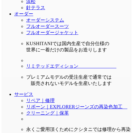
浜松
針テラス
オーダー
オーダーシステム
フルオーダースーツ
フルオーダージャケット
KUSHITANIでは国内生産で自分仕様の
世界に一着だけの製品をお造りします
リミテッドエディション
プレミアムモデルの受注生産で通常では
販売されないモデルを生産いたします
サービス
リペア｜修理
リボーン｜EXPLORERジーンズの再染色加工
クリーニング｜保革
永くご愛用頂くためにクシタニでは修理から再染