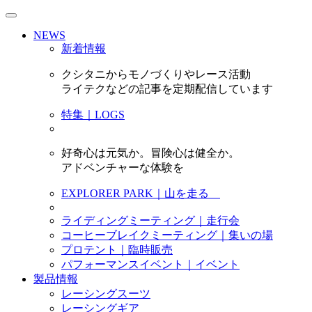
NEWS
新着情報
クシタニからモノづくりやレース活動
ライテクなどの記事を定期配信しています
特集｜LOGS
好奇心は元気か。冒険心は健全か。
アドベンチャーな体験を
EXPLORER PARK｜山を走る
ライディングミーティング｜走行会
コーヒーブレイクミーティング｜集いの場
プロテント｜臨時販売
パフォーマンスイベント｜イベント
製品情報
レーシングスーツ
レーシングギア