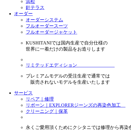
浜松
針テラス
オーダー
オーダーシステム
フルオーダースーツ
フルオーダージャケット
KUSHITANIでは国内生産で自分仕様の
世界に一着だけの製品をお造りします
リミテッドエディション
プレミアムモデルの受注生産で通常では
販売されないモデルを生産いたします
サービス
リペア｜修理
リボーン｜EXPLORERジーンズの再染色加工
クリーニング｜保革
永くご愛用頂くためにクシタニでは修理から再染