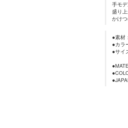
手モデ
盛り上
かけつ
●素材
●カラ
●サイズ
●MAT
●COL
●JAPA