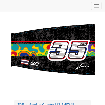
TOP
Somkiat Chantra | KUSHITANI