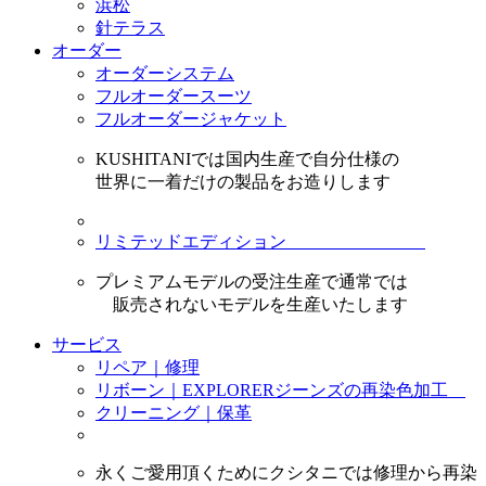
浜松
針テラス
オーダー
オーダーシステム
フルオーダースーツ
フルオーダージャケット
KUSHITANIでは国内生産で自分仕様の
世界に一着だけの製品をお造りします
リミテッドエディション
プレミアムモデルの受注生産で通常では
販売されないモデルを生産いたします
サービス
リペア｜修理
リボーン｜EXPLORERジーンズの再染色加工
クリーニング｜保革
永くご愛用頂くためにクシタニでは修理から再染