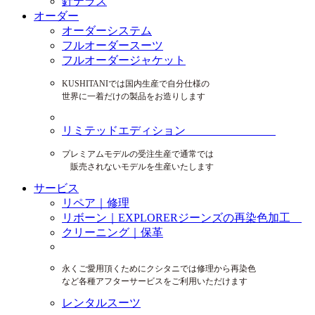
針テラス
オーダー
オーダーシステム
フルオーダースーツ
フルオーダージャケット
KUSHITANIでは国内生産で自分仕様の
世界に一着だけの製品をお造りします
リミテッドエディション
プレミアムモデルの受注生産で通常では
販売されないモデルを生産いたします
サービス
リペア｜修理
リボーン｜EXPLORERジーンズの再染色加工
クリーニング｜保革
永くご愛用頂くためにクシタニでは修理から再染色
など各種アフターサービスをご利用いただけます
レンタルスーツ