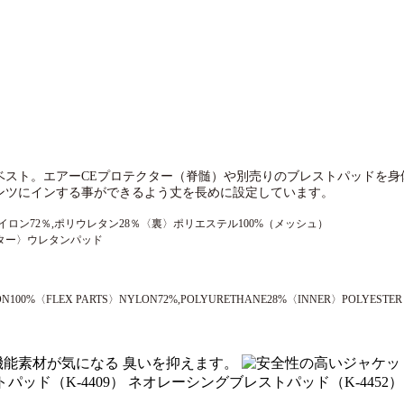
ベスト。エアーCEプロテクター（脊髄）や別売りのブレストパッドを身
ンツにインする事ができるよう丈を長めに設定しています。
イロン72％,ポリウレタン28％〈裏〉ポリエステル100%（メッシュ）
ター〉ウレタンパッド
ON100%〈FLEX PARTS〉NYLON72%,POLYURETHANE28%〈INNER〉POLYESTE