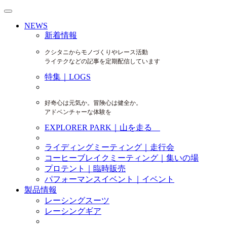
NEWS
新着情報
クシタニからモノづくりやレース活動
ライテクなどの記事を定期配信しています
特集｜LOGS
好奇心は元気か。冒険心は健全か。
アドベンチャーな体験を
EXPLORER PARK｜山を走る
ライディングミーティング｜走行会
コーヒーブレイクミーティング｜集いの場
プロテント｜臨時販売
パフォーマンスイベント｜イベント
製品情報
レーシングスーツ
レーシングギア