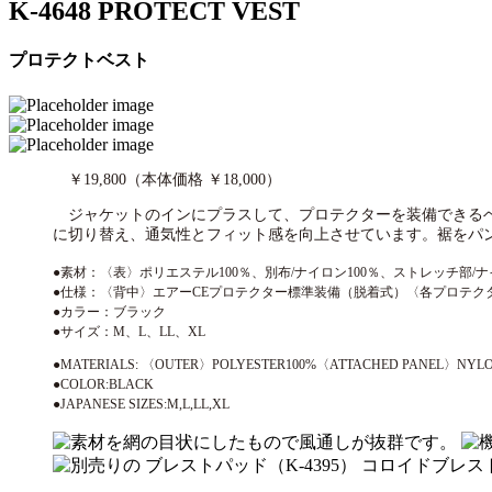
K-4648 PROTECT VEST
プロテクトベスト
￥19,800（本体価格 ￥18,000）
ジャケットのインにプラスして、プロテクターを装備できる
に切り替え、通気性とフィット感を向上させています。裾をパ
●素材：〈表〉ポリエステル100％、別布/ナイロン100％、ストレッチ部/ナ
●仕様：〈背中〉エアーCEプロテクター標準装備（脱着式）〈各プロテク
●カラー：ブラック
●サイズ：M、L、LL、XL
●MATERIALS: 〈OUTER〉POLYESTER100%〈ATTACHED PANEL〉NYL
●COLOR:BLACK
●JAPANESE SIZES:M,L,LL,XL