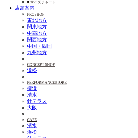
■ サイズチャート
店舗案内
PROSHOP
東北地方
関東地方
中部地方
関西地方
中国・四国
九州地方
CONCEPT SHOP
浜松
PERFORMANCESTORE
横浜
清水
針テラス
大阪
CAFE
清水
浜松