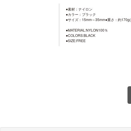
●素材：ナイロン
●カラー：ブラック
●サイズ：15mm～35mm●重さ：約170g(
●MATERIAL:NYLON100％
●COLORS:BLACK
●SIZE:FREE