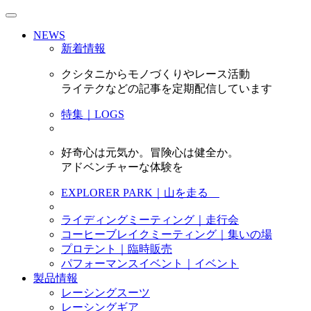
NEWS
新着情報
クシタニからモノづくりやレース活動
ライテクなどの記事を定期配信しています
特集｜LOGS
好奇心は元気か。冒険心は健全か。
アドベンチャーな体験を
EXPLORER PARK｜山を走る
ライディングミーティング｜走行会
コーヒーブレイクミーティング｜集いの場
プロテント｜臨時販売
パフォーマンスイベント｜イベント
製品情報
レーシングスーツ
レーシングギア