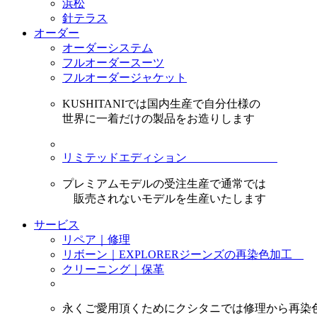
浜松
針テラス
オーダー
オーダーシステム
フルオーダースーツ
フルオーダージャケット
KUSHITANIでは国内生産で自分仕様の
世界に一着だけの製品をお造りします
リミテッドエディション
プレミアムモデルの受注生産で通常では
販売されないモデルを生産いたします
サービス
リペア｜修理
リボーン｜EXPLORERジーンズの再染色加工
クリーニング｜保革
永くご愛用頂くためにクシタニでは修理から再染