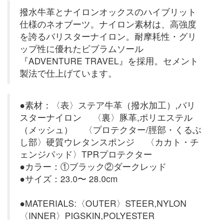
撥水牛革とナイロンオックスのハイブリット
仕様のネオブーツ。ナイロン素材は、高強度
を誇るバリスターナイロン。耐摩耗性・グリ
ップ性に優れたビブラムソール
『ADVENTURE TRAVEL』を採用。セメント
製法で仕上げています。
●素材：〈表〉ステア牛革（撥水加工）,バリ
スターナイロン 〈裏〉豚革,ポリエステル
（メッシュ） 〈プロテクター/脛部・くるぶ
し部〉硬質ウレタンスポンジ 〈カカト・チ
ェンジパッド〉TPRプロテクター
●カラー：①ブラック②ダークレッド
●サイズ：23.0〜 28.0cm
●MATERIALS:〈OUTER〉STEER,NYLON
〈INNER〉PIGSKIN,POLYESTER