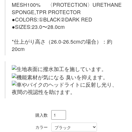
MESH100% 〈PROTECTION〉URETHANE
SPONGE,TPR PROTECTOR
●COLORS:①BLACK②DARK RED
●SIZES:23.0〜28.0cm
*仕上がり高さ（26.0-26.5cmの場合）：約
20cm
購入数
カラー