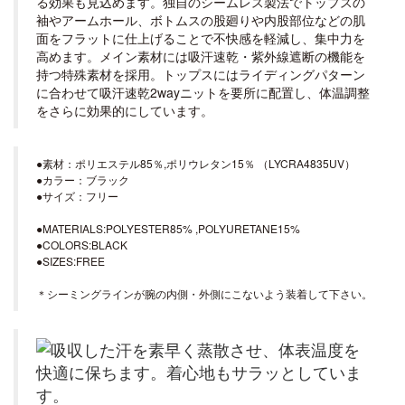
る効果も見込めます。独自のシームレス製法でトップスの
袖やアームホール、ボトムスの股廻りや内股部位などの肌
面をフラットに仕上げることで不快感を軽減し、集中力を
高めます。メイン素材には吸汗速乾・紫外線遮断の機能を
持つ特殊素材を採用。トップスにはライディングパターン
に合わせて吸汗速乾2wayニットを要所に配置し、体温調整
をさらに効果的にしています。
●素材：ポリエステル85％,ポリウレタン15％ （LYCRA4835UV）
●カラー：ブラック
●サイズ：フリー
●MATERIALS:POLYESTER85% ,POLYURETANE15%
●COLORS:BLACK
●SIZES:FREE
＊シーミングラインが腕の内側・外側にこないよう装着して下さい。