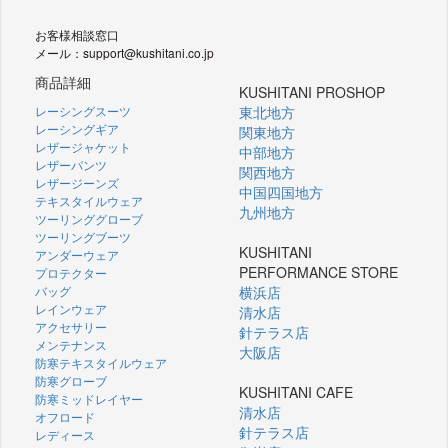
お客様相談窓口
メール：support@kushitani.co.jp
商品詳細
KUSHITANI PROSHOP
レーシングスーツ
東北地方
レーシングギア
関東地方
レザージャケット
中部地方
レザーパンツ
関西地方
レザージーンズ
中国四国地方
テキスタイルウェア
九州地方
ツーリンググローブ
ツーリングブーツ
KUSHITANI
アンダーウェア
PERFORMANCE STORE
プロテクター
バッグ
横浜店
レインウェア
清水店
アクセサリー
針テラス店
メンテナンス
大阪店
防寒テキスタイルウェア
防寒グローブ
KUSHITANI CAFE
防寒ミッドレイヤー
清水店
オフロード
針テラス店
レディース