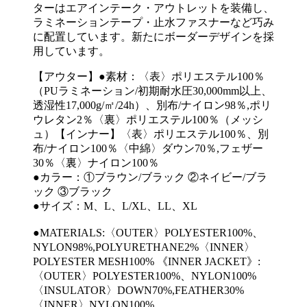
ターはエアインテーク・アウトレットを装備し、
ラミネーションテープ・止水ファスナーなど巧み
に配置しています。新たにボーダーデザインを採
用しています。
【アウター】●素材：〈表〉ポリエステル100％
（PUラミネーション/初期耐水圧30,000mm以上、
透湿性17,000g/㎡/24h）、別布/ナイロン98％,ポリ
ウレタン2％〈裏〉ポリエステル100％（メッシ
ュ）【インナー】〈表〉ポリエステル100％、別
布/ナイロン100％〈中綿〉ダウン70％,フェザー
30％〈裏〉ナイロン100％
●カラー：①ブラウン/ブラック ②ネイビー/ブラ
ック ③ブラック
●サイズ：M、L、L/XL、LL、XL
●MATERIALS:〈OUTER〉POLYESTER100%、
NYLON98%,POLYURETHANE2%〈INNER〉
POLYESTER MESH100% 《INNER JACKET》:
〈OUTER〉POLYESTER100%、NYLON100%
〈INSULATOR〉DOWN70%,FEATHER30%
〈INNER〉NYLON100%