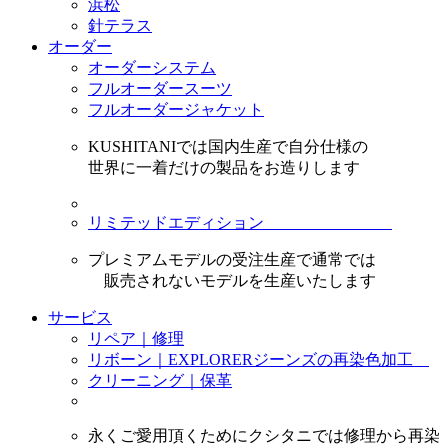
浜松
針テラス
オーダー
オーダーシステム
フルオーダースーツ
フルオーダージャケット
KUSHITANIでは国内生産で自分仕様の
世界に一着だけの製品をお造りします
リミテッドエディション
プレミアムモデルの受注生産で通常では
販売されないモデルを生産いたします
サービス
リペア｜修理
リボーン｜EXPLORERジーンズの再染色加工
クリーニング｜保革
永くご愛用頂くためにクシタニでは修理から再染