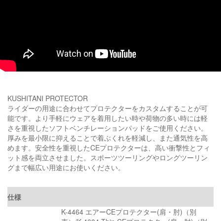
KUSHITANI PROTECTOR
ライダーの用途に合わせてプロテクターをカスタムすることが可
能です。より手軽にウェアを着用したい時や荷物の多い時には軽
さを重視したソフトベンチレーションパッドをご使用ください。
厚みを最小限に抑えることで着ぶくれを軽減し、また通気性を高
めます。安全性を重視したCEプロテクターは、高い衝撃性とフィ
ット感を両立させました。スポーツツーリングやロングツーリン
グまで幅広い用途にお使いください。
仕様
K-4464 エアーCEプロテクター(肩・肘)（別