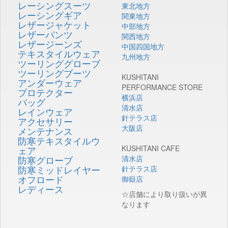
レーシングスーツ
東北地方
レーシングギア
関東地方
レザージャケット
中部地方
レザーパンツ
関西地方
レザージーンズ
中国四国地方
テキスタイルウェア
九州地方
ツーリンググローブ
ツーリングブーツ
KUSHITANI
アンダーウェア
PERFORMANCE STORE
プロテクター
横浜店
バッグ
清水店
レインウェア
針テラス店
アクセサリー
大阪店
メンテナンス
防寒テキスタイルウ
KUSHITANI CAFE
ェア
防寒グローブ
清水店
防寒ミッドレイヤー
針テラス店
オフロード
御嶽店
レディース
☆店舗により取り扱いが異
なります