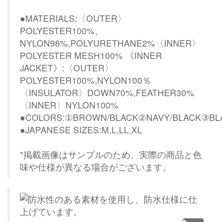
●MATERIALS:〈OUTER〉
POLYESTER100%、
NYLON98%,POLYURETHANE2%〈INNER〉
POLYESTER MESH100% 《INNER
JACKET》:〈OUTER〉
POLYESTER100%,NYLON100％
〈INSULATOR〉DOWN70%,FEATHER30%
〈INNER〉NYLON100%
●COLORS:①BROWN/BLACK②NAVY/BLACK③BL
●JAPANESE SIZES:M,L,LL,XL
*掲載画像はサンプルのため、実際の商品と色
味や仕様が異なる場合がございます。