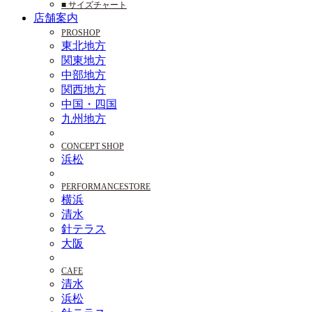
■ サイズチャート
店舗案内
PROSHOP
東北地方
関東地方
中部地方
関西地方
中国・四国
九州地方
CONCEPT SHOP
浜松
PERFORMANCESTORE
横浜
清水
針テラス
大阪
CAFE
清水
浜松