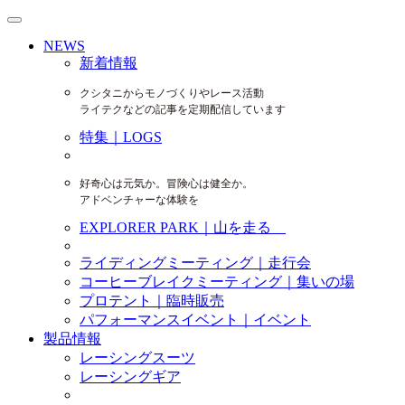
NEWS
新着情報
クシタニからモノづくりやレース活動
ライテクなどの記事を定期配信しています
特集｜LOGS
好奇心は元気か。冒険心は健全か。
アドベンチャーな体験を
EXPLORER PARK｜山を走る
ライディングミーティング｜走行会
コーヒーブレイクミーティング｜集いの場
プロテント｜臨時販売
パフォーマンスイベント｜イベント
製品情報
レーシングスーツ
レーシングギア