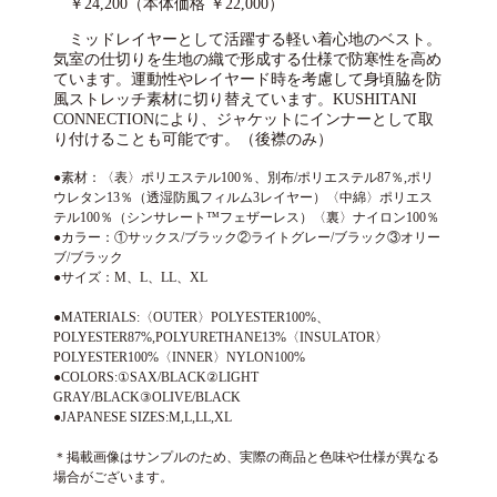
￥24,200（本体価格 ￥22,000）
ミッドレイヤーとして活躍する軽い着心地のベスト。
気室の仕切りを生地の織で形成する仕様で防寒性を高め
ています。運動性やレイヤード時を考慮して身頃脇を防
風ストレッチ素材に切り替えています。KUSHITANI
CONNECTIONにより、ジャケットにインナーとして取
り付けることも可能です。（後襟のみ）
●素材：〈表〉ポリエステル100％、別布/ポリエステル87％,ポリ
ウレタン13％（透湿防風フィルム3レイヤー）〈中綿〉ポリエス
テル100％（シンサレート™フェザーレス）〈裏〉ナイロン100％
●カラー：①サックス/ブラック②ライトグレー/ブラック③オリー
ブ/ブラック
●サイズ：M、L、LL、XL
●MATERIALS:〈OUTER〉POLYESTER100%、
POLYESTER87%,POLYURETHANE13%〈INSULATOR〉
POLYESTER100%〈INNER〉NYLON100%
●COLORS:①SAX/BLACK②LIGHT
GRAY/BLACK③OLIVE/BLACK
●JAPANESE SIZES:M,L,LL,XL
＊掲載画像はサンプルのため、実際の商品と色味や仕様が異なる
場合がございます。