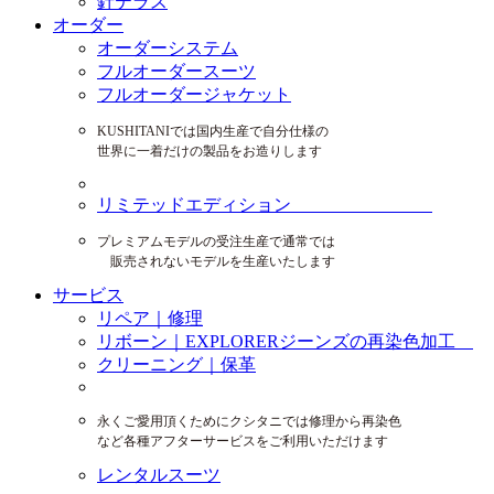
針テラス
オーダー
オーダーシステム
フルオーダースーツ
フルオーダージャケット
KUSHITANIでは国内生産で自分仕様の
世界に一着だけの製品をお造りします
リミテッドエディション
プレミアムモデルの受注生産で通常では
販売されないモデルを生産いたします
サービス
リペア｜修理
リボーン｜EXPLORERジーンズの再染色加工
クリーニング｜保革
永くご愛用頂くためにクシタニでは修理から再染色
など各種アフターサービスをご利用いただけます
レンタルスーツ