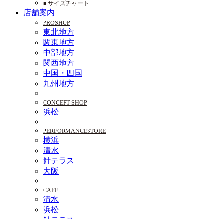
■ サイズチャート
店舗案内
PROSHOP
東北地方
関東地方
中部地方
関西地方
中国・四国
九州地方
CONCEPT SHOP
浜松
PERFORMANCESTORE
横浜
清水
針テラス
大阪
CAFE
清水
浜松