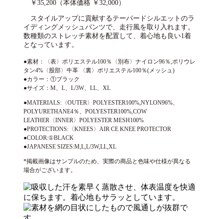
￥35,200（本体価格 ￥32,000）
スタイルアップに貢献するテーパードシルエットのラ
イディングメッシュパンツで、走行風を取り入れます。
数種類のストレッチ素材を配置して、着心地も良い1着
となっています。
●素材：〈表〉ポリエステル100％〈別布〉ナイロン96％,ポリウレ
タン4%〈股部〉牛革 〈裏〉ポリエステル100％(メッシュ)
●カラー：①ブラック
●サイズ：M、L、L/3W、LL、XL
●MATERIALS:〈OUTER〉POLYESTER100%,NYLON96%、
POLYURETHANE4％、POLYESTER100%,COW
LEATHER〈INNER〉POLYESTER MESH100%
●PROTECTIONS:〈KNEES〉AIR CE KNEE PROTECTOR
●COLOR:①BLACK
●JAPANESE SIZES:M,L,L/3W,LL,XL
*掲載画像はサンプルのため、実際の商品と色味や仕様が異なる
場合がございます。