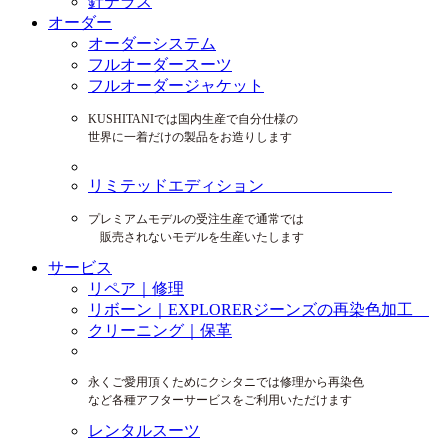
針テラス
オーダー
オーダーシステム
フルオーダースーツ
フルオーダージャケット
KUSHITANIでは国内生産で自分仕様の
世界に一着だけの製品をお造りします
リミテッドエディション
プレミアムモデルの受注生産で通常では
販売されないモデルを生産いたします
サービス
リペア｜修理
リボーン｜EXPLORERジーンズの再染色加工
クリーニング｜保革
永くご愛用頂くためにクシタニでは修理から再染色
など各種アフターサービスをご利用いただけます
レンタルスーツ