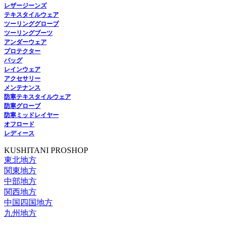
レザージーンズ
テキスタイルウェア
ツーリンググローブ
ツーリングブーツ
アンダーウェア
プロテクター
バッグ
レインウェア
アクセサリー
メンテナンス
防寒テキスタイルウェア
防寒グローブ
防寒ミッドレイヤー
オフロード
レディース
KUSHITANI PROSHOP
東北地方
関東地方
中部地方
関西地方
中国四国地方
九州地方