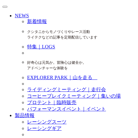
NEWS
新着情報
クシタニからモノづくりやレース活動
ライテクなどの記事を定期配信しています
特集｜LOGS
好奇心は元気か。冒険心は健全か。
アドベンチャーな体験を
EXPLORER PARK｜山を走る
ライディングミーティング｜走行会
コーヒーブレイクミーティング｜集いの場
プロテント｜臨時販売
パフォーマンスイベント｜イベント
製品情報
レーシングスーツ
レーシングギア