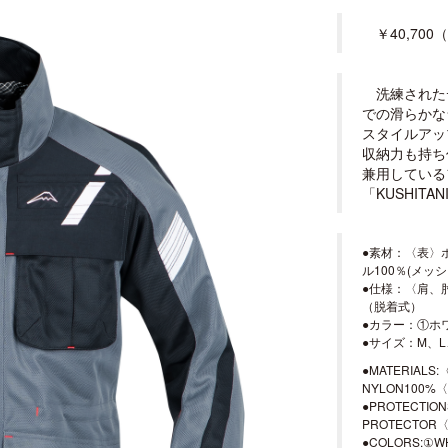
￥40,700
洗練された
での滑らかな
スタイルアッ
収納力も持ち
兼用している
「KUSHITAN
●素材：〈表〉
ル100％(メッシ
●仕様：〈肩、肘
（脱着式）
●カラー：①ホ
●サイズ：M、L
●MATERIALS
NYLON100%〈
●PROTECTION
PROTECTOR〈
●COLORS:①W