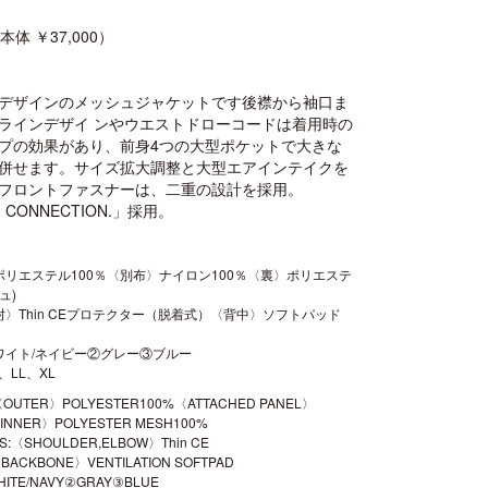
（本体 ￥37,000）
デザインのメッシュジャケットです後襟から袖口ま
ラインデザイ ンやウエストドローコードは着用時の
プの効果があり、前身4つの大型ポケットで大きな
併せます。サイズ拡大調整と大型エアインテイクを
フロントファスナーは、二重の設計を採用。
I CONNECTION.」採用。
ポリエステル100％〈別布〉ナイロン100％〈裏〉ポリエステ
ュ)
〉Thin CEプロテクター（脱着式）〈背中〉ソフトパッド
ワイト/ネイビー②グレー③ブルー
、LL、XL
:〈OUTER〉POLYESTER100%〈ATTACHED PANEL〉
INNER〉POLYESTER MESH100%
S:〈SHOULDER,ELBOW〉Thin CE
BACKBONE〉VENTILATION SOFTPAD
HITE/NAVY②GRAY③BLUE