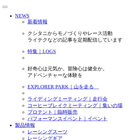
NEWS
新着情報
クシタニからモノづくりやレース活動
ライテクなどの記事を定期配信しています
特集｜LOGS
好奇心は元気か。冒険心は健全か。
アドベンチャーな体験を
EXPLORER PARK｜山を走る
ライディングミーティング｜走行会
コーヒーブレイクミーティング｜集いの場
プロテント｜臨時販売
パフォーマンスイベント｜イベント
製品情報
レーシングスーツ
レーシングギア