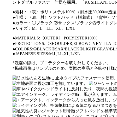
ントダブルファスナー仕様を採用。 「KUSHITANI CON
●素材：〈表〉ポリエステル100％（耐水圧30,000㎜透湿17,0
●仕様：〈肩、肘〉ソフトパッド（脱着式）〈背中〉ソ
●カラー：①ブラック ②サックス/ブラック③ライトグレ
●サイズ：M、L、LL、XL、L/XL
●MATERIALS:〈OUTER〉 POLYESTER100%
●PROTECTIONS:〈SHOULDER,ELBOW〉VENTILATIO
●COLORS:①BLACK②SAX/BLACK③LIGHT GRAY/BL
●JAPANESE SIZES:M,L,LL,XL,L/XL
*洗濯の際は、プロテクターを取り外してください。
*掲載画像はサンプルのため、実際の商品と色味や仕様