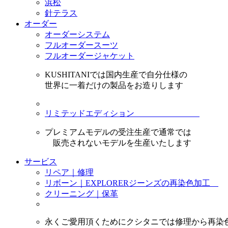
浜松
針テラス
オーダー
オーダーシステム
フルオーダースーツ
フルオーダージャケット
KUSHITANIでは国内生産で自分仕様の
世界に一着だけの製品をお造りします
リミテッドエディション
プレミアムモデルの受注生産で通常では
販売されないモデルを生産いたします
サービス
リペア｜修理
リボーン｜EXPLORERジーンズの再染色加工
クリーニング｜保革
永くご愛用頂くためにクシタニでは修理から再染