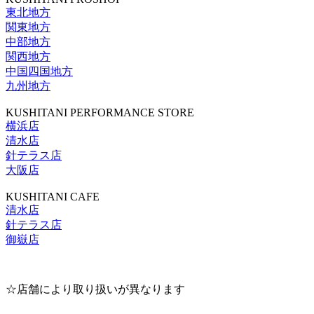
東北地方
関東地方
中部地方
関西地方
中国四国地方
九州地方
KUSHITANI PERFORMANCE STORE
横浜店
清水店
針テラス店
大阪店
KUSHITANI CAFE
清水店
針テラス店
御嶽店
☆店舗により取り扱いが異なります