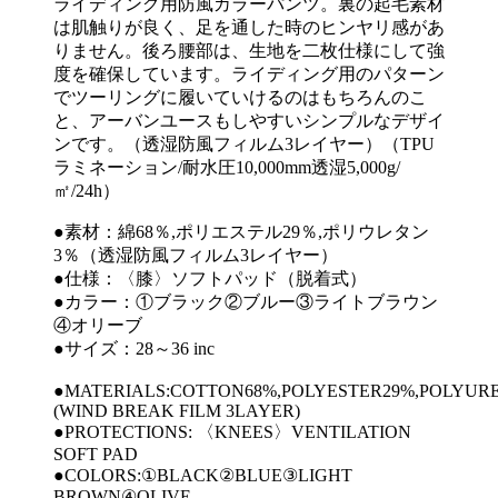
ライディング用防風カラーパンツ。裏の起毛素材
は肌触りが良く、足を通した時のヒンヤリ感があ
りません。後ろ腰部は、生地を二枚仕様にして強
度を確保しています。ライディング用のパターン
でツーリングに履いていけるのはもちろんのこ
と、アーバンユースもしやすいシンプルなデザイ
ンです。（透湿防風フィルム3レイヤー）（TPU
ラミネーション/耐水圧10,000mm透湿5,000g/
㎡/24h）
●素材：綿68％,ポリエステル29％,ポリウレタン
3％（透湿防風フィルム3レイヤー）
●仕様：〈膝〉ソフトパッド（脱着式）
●カラー：①ブラック②ブルー③ライトブラウン
④オリーブ
●サイズ：28～36 inc
●MATERIALS:COTTON68%,POLYESTER29%,POLYUR
(WIND BREAK FILM 3LAYER)
●PROTECTIONS: 〈KNEES〉VENTILATION
SOFT PAD
●COLORS:①BLACK②BLUE③LIGHT
BROWN④OLIVE