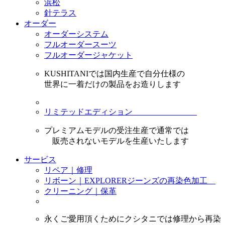
浜松
針テラス
オーダー
オーダーシステム
フルオーダースーツ
フルオーダージャケット
KUSHITANIでは国内生産で自分仕様の
世界に一着だけの製品をお造りします
リミテッドエディション
プレミアムモデルの受注生産で通常では
販売されないモデルを生産いたします
サービス
リペア｜修理
リボーン｜EXPLORERジーンズの再染色加工
クリーニング｜保革
永くご愛用頂くためにクシタニでは修理から再染