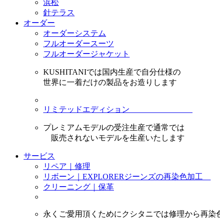
浜松
針テラス
オーダー
オーダーシステム
フルオーダースーツ
フルオーダージャケット
KUSHITANIでは国内生産で自分仕様の
世界に一着だけの製品をお造りします
リミテッドエディション
プレミアムモデルの受注生産で通常では
販売されないモデルを生産いたします
サービス
リペア｜修理
リボーン｜EXPLORERジーンズの再染色加工
クリーニング｜保革
永くご愛用頂くためにクシタニでは修理から再染