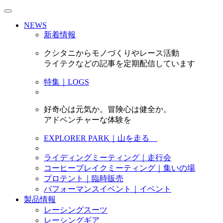
NEWS
新着情報
クシタニからモノづくりやレース活動
ライテクなどの記事を定期配信しています
特集｜LOGS
好奇心は元気か。冒険心は健全か。
アドベンチャーな体験を
EXPLORER PARK｜山を走る
ライディングミーティング｜走行会
コーヒーブレイクミーティング｜集いの場
プロテント｜臨時販売
パフォーマンスイベント｜イベント
製品情報
レーシングスーツ
レーシングギア