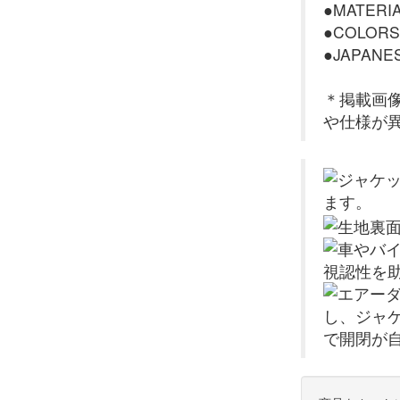
●MATERI
●COLORS
●JAPANES
＊掲載画
や仕様が