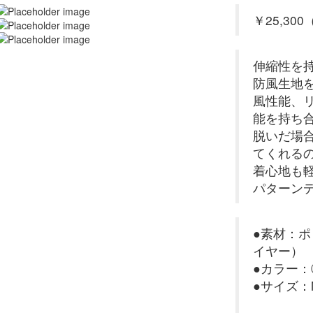
￥25,300
伸縮性を
防風生地を
風性能、
能を持ち
脱いだ場
てくれる
着心地も
パターン
●素材：ポ
イヤー）
●カラー
●サイズ：