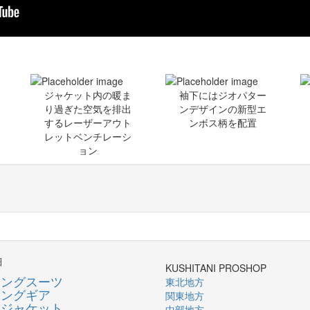
ジャケット内の暖ま
袖下にはジオパター
り過ぎた空気を排出
ンデザインの新型エ
するレーザーアウト
ンボス柄を配置
レットベンチレーシ
ョン
細
KUSHITANI PROSHOP
シングスーツ
東北地方
シングギア
関東地方
ージャケット
中部地方