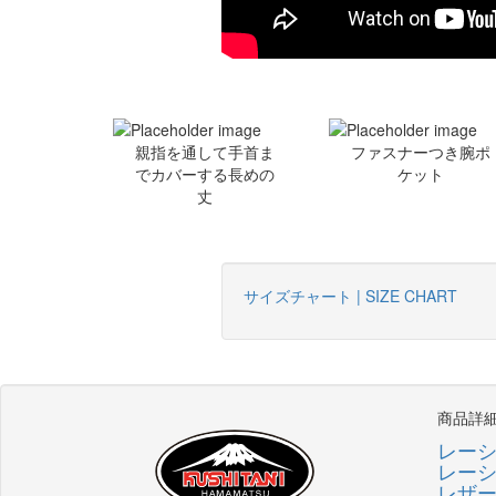
親指を通して手首ま
ファスナーつき腕ポ
でカバーする長めの
ケット
丈
サイズチャート | SIZE CHART
商品詳
レー
レー
レザ