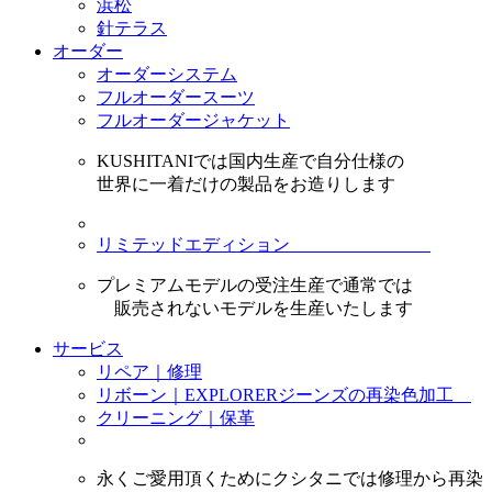
浜松
針テラス
オーダー
オーダーシステム
フルオーダースーツ
フルオーダージャケット
KUSHITANIでは国内生産で自分仕様の
世界に一着だけの製品をお造りします
リミテッドエディション
プレミアムモデルの受注生産で通常では
販売されないモデルを生産いたします
サービス
リペア｜修理
リボーン｜EXPLORERジーンズの再染色加工
クリーニング｜保革
永くご愛用頂くためにクシタニでは修理から再染