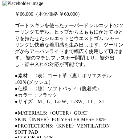
￥66,000（本体価格 ￥60,000）
ゴートスキンを使ったテーパードシルエットのツ
ーリングモデル。ヒップから太ももにかけてゆと
りを持たせたシルエットとウエストゴム シャー
リングは快適な着用感を生み出します。ツーリン
グからアーバンライドまで幅広く使用して頂けま
す。 裾のマチはファスナー開閉より、裾外出
し・裾中入れの対応が可能です。
●素材：〈表〉ゴート革〈裏〉ポリエステル
100％(メッシュ）
●仕様：〈膝〉ソフトパッド（脱着式）
●カラー：ブラック
●サイズ：M、L、L/2W、L/3W、LL、XL
●MATERIALS:〈OUTER〉GOAT
SKIN〈INNER〉POLYESTER MESH100%
●PROTECTIONS:〈KNEE〉VENTILATION
SOFT PAD
●COLOR:BLACK