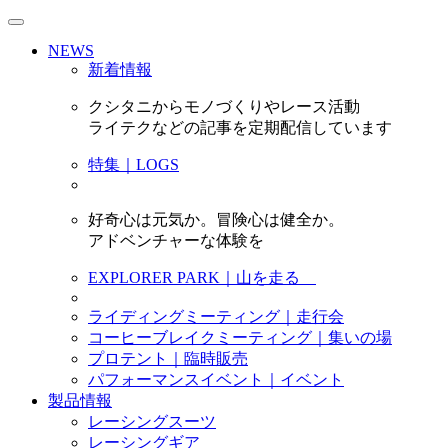
NEWS
新着情報
クシタニからモノづくりやレース活動
ライテクなどの記事を定期配信しています
特集｜LOGS
好奇心は元気か。冒険心は健全か。
アドベンチャーな体験を
EXPLORER PARK｜山を走る
ライディングミーティング｜走行会
コーヒーブレイクミーティング｜集いの場
プロテント｜臨時販売
パフォーマンスイベント｜イベント
製品情報
レーシングスーツ
レーシングギア