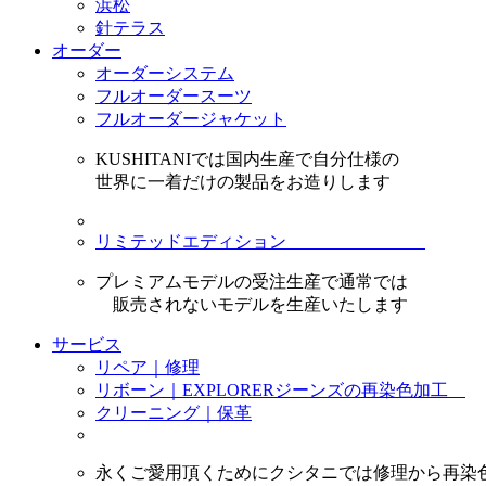
浜松
針テラス
オーダー
オーダーシステム
フルオーダースーツ
フルオーダージャケット
KUSHITANIでは国内生産で自分仕様の
世界に一着だけの製品をお造りします
リミテッドエディション
プレミアムモデルの受注生産で通常では
販売されないモデルを生産いたします
サービス
リペア｜修理
リボーン｜EXPLORERジーンズの再染色加工
クリーニング｜保革
永くご愛用頂くためにクシタニでは修理から再染