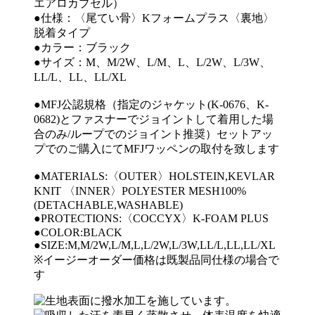
エアロカプセル）
●仕様：〈尾てい骨〉Kフォームプラス〈裏地〉
脱着タイプ
●カラー：ブラック
●サイズ：M、M/2W、L/M、L、L/2W、L/3W、
LL/L、LL、LL/XL
●MFJ公認規格（指定のジャケット(K-0676、K-
0682)とファスナーでジョイントして着用した場
合のみ/ループでのジョイント推奨）セットアッ
プでのご購入にてMFJワッペンの取付を致します
●MATERIALS:〈OUTER〉HOLSTEIN,KEVLAR
KNIT 〈INNER〉POLYESTER MESH100%
(DETACHABLE,WASHABLE)
●PROTECTIONS:〈COCCYX〉K-FOAM PLUS
●COLOR:BLACK
●SIZE:M,M/2W,L/M,L,L/2W,L/3W,LL/L,LL,LL/XL
※イージーオーダー価格は既製品同仕様の場合で
す