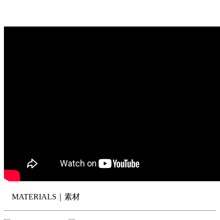
MATERIALS｜
素材