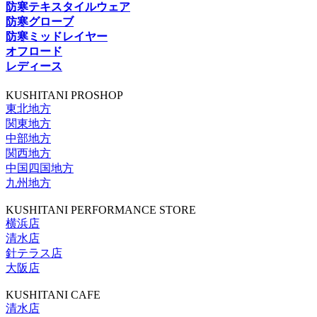
防寒テキスタイルウェア
防寒グローブ
防寒ミッドレイヤー
オフロード
レディース
KUSHITANI PROSHOP
東北地方
関東地方
中部地方
関西地方
中国四国地方
九州地方
KUSHITANI PERFORMANCE STORE
横浜店
清水店
針テラス店
大阪店
KUSHITANI CAFE
清水店