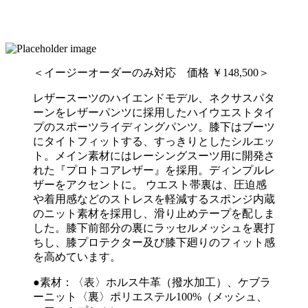
＜イージーオーダーのみ対応 価格 ￥148,500＞
レザースーツのハイエンドモデル、ネクサスパタ
ーンをレザーパンツに採用したハイウエストタイ
プのスポーツライディングパンツ。膝下はブーツ
にタイトフィットする、すっきりとしたシルエッ
ト。メイン素材にはレーシングスーツ用に開発さ
れた『プロトコアレザー』を採用。ディンプルレ
ザーをアクセントに。 ウエスト帯裏は、圧迫感
や着用感などのストレスを軽減するスポンジ内蔵
のニット素材を採用し、滑り止めテープを配しま
した。膝下前部分の裏にラッセルメッシュを裏打
ちし、膝プロテクター及び膝下廻りのフィット感
を高めています。
●素材：〈表〉ホルス牛革（撥水加工）、ケブラ
ーニット〈裏〉ポリエステル100%（メッシュ、