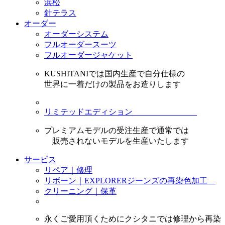
浜松
針テラス
オーダー
オーダーシステム
フルオーダースーツ
フルオーダージャケット
KUSHITANIでは国内生産で自分仕様の
世界に一着だけの製品をお造りします
リミテッドエディション
プレミアムモデルの受注生産で通常では
販売されないモデルを生産いたします
サービス
リペア｜修理
リボーン｜EXPLORERジーンズの再染色加工
クリーニング｜保革
永くご愛用頂くためにクシタニでは修理から再染