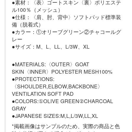
●素材：〈表〉ゴートスキン〈裏〉ポリエステ
ル100％（メッシュ）
●仕様：〈肩、肘、背中〉ソフトパッド標準装
備（脱着式）
●カラー：①オリーブグリーン②チャコールグ
レー
●サイズ：M、L、LL、L/3W、XL
●MATERIALS:〈OUTER〉GOAT
SKIN〈INNER〉POLYESTER MESH100%
●PROTECTIONS:
〈SHOULDER,ELBOW,BACKBONE〉
VENTILATION SOFT PAD
●COLORS:①OLIVE GREEN②CHARCOAL
GRAY
●JAPANESE SIZES:M,L,L/3W,LL,XL
*掲載画像はサンプルのため、実際の商品と色