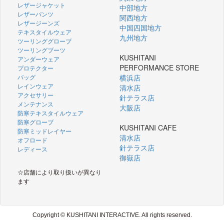
レザージャケット
中部地方
レザーパンツ
関西地方
レザージーンズ
中国四国地方
テキスタイルウェア
九州地方
ツーリンググローブ
ツーリングブーツ
KUSHITANI
アンダーウェア
PERFORMANCE STORE
プロテクター
バッグ
横浜店
レインウェア
清水店
アクセサリー
針テラス店
メンテナンス
大阪店
防寒テキスタイルウェア
防寒グローブ
KUSHITANI CAFE
防寒ミッドレイヤー
清水店
オフロード
針テラス店
レディース
御嶽店
☆店舗により取り扱いが異なり
ます
Copyright © KUSHITANI INTERACTIVE. All rights reserved.