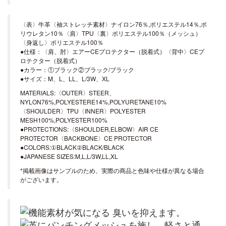
〈表〉牛革〈袖ストレッチ素材〉ナイロン76％,ポリエステル14％,ポ
リウレタン10％〈肩〉TPU〈裏〉ポリエステル100％（メッシュ）
〈身返し〉ポリエステル100％
●仕様：〈肩、肘〉エアーCEプロテクター（脱着式）〈背中〉CEプ
ロテクター（脱着式）
●カラー：①ブラック②ブラック/ブラック
●サイズ：M、L、LL、L/3W、XL
MATERIALS:〈OUTER〉STEER、
NYLON76%,POLYESTERE14%,POLYURETANE10%
〈SHOULDER〉TPU〈INNER〉POLYESTER
MESH100%,POLYESTER100%
●PROTECTIONS:〈SHOULDER,ELBOW〉AIR CE
PROTECTOR〈BACKBONE〉CE PROTECTOR
●COLORS:①BLACK②BLACK/BLACK
●JAPANESE SIZES:M,L,L/3W,LL,XL
*掲載画像はサンプルのため、実際の商品と色味や仕様が異なる場合
がございます。