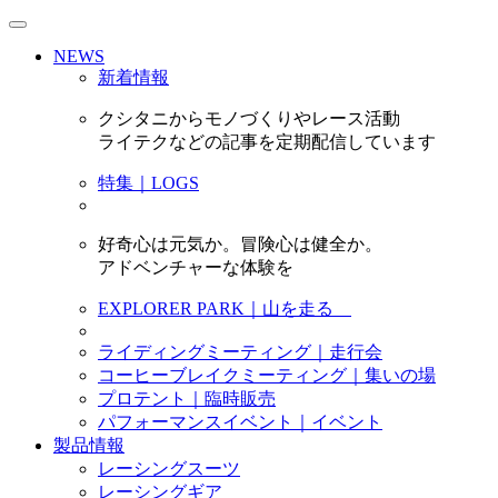
NEWS
新着情報
クシタニからモノづくりやレース活動
ライテクなどの記事を定期配信しています
特集｜LOGS
好奇心は元気か。冒険心は健全か。
アドベンチャーな体験を
EXPLORER PARK｜山を走る
ライディングミーティング｜走行会
コーヒーブレイクミーティング｜集いの場
プロテント｜臨時販売
パフォーマンスイベント｜イベント
製品情報
レーシングスーツ
レーシングギア