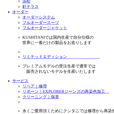
浜松
針テラス
オーダー
オーダーシステム
フルオーダースーツ
フルオーダージャケット
KUSHITANIでは国内生産で自分仕様の
世界に一着だけの製品をお造りします
リミテッドエディション
プレミアムモデルの受注生産で通常では
販売されないモデルを生産いたします
サービス
リペア｜修理
リボーン｜EXPLORERジーンズの再染色加工
クリーニング｜保革
永くご愛用頂くためにクシタニでは修理から再染