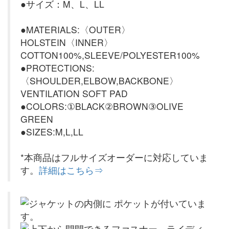
●サイズ：M、L、LL
●MATERIALS:〈OUTER〉
HOLSTEIN〈INNER〉
COTTON100%,SLEEVE/POLYESTER100%
●PROTECTIONS:
〈SHOULDER,ELBOW,BACKBONE〉
VENTILATION SOFT PAD
●COLORS:①BLACK②BROWN③OLIVE
GREEN
●SIZES:M,L,LL
*本商品はフルサイズオーダーに対応していま
す。
詳細はこちら⇒