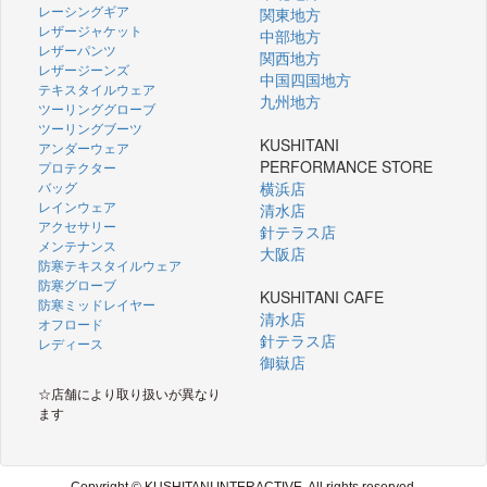
レーシングギア
関東地方
レザージャケット
中部地方
レザーパンツ
関西地方
レザージーンズ
中国四国地方
テキスタイルウェア
九州地方
ツーリンググローブ
ツーリングブーツ
KUSHITANI
アンダーウェア
PERFORMANCE STORE
プロテクター
バッグ
横浜店
レインウェア
清水店
アクセサリー
針テラス店
メンテナンス
大阪店
防寒テキスタイルウェア
防寒グローブ
KUSHITANI CAFE
防寒ミッドレイヤー
清水店
オフロード
針テラス店
レディース
御嶽店
☆店舗により取り扱いが異なり
ます
Copyright © KUSHITANI INTERACTIVE. All rights reserved.