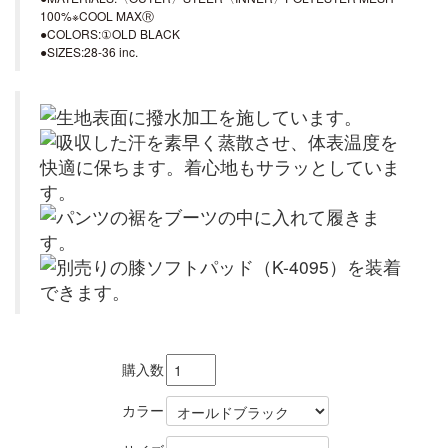
100%※COOL MAXⓇ
●COLORS:①OLD BLACK
●SIZES:28-36 inc.
購入数
カラー