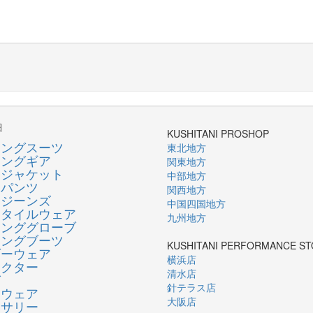
細
KUSHITANI PROSHOP
シングスーツ
東北地方
シングギア
関東地方
ージャケット
中部地方
ーパンツ
関西地方
ージーンズ
中国四国地方
スタイルウェア
九州地方
リンググローブ
リングブーツ
KUSHITANI PERFORMANCE S
ダーウェア
横浜店
テクター
清水店
グ
針テラス店
ンウェア
大阪店
セサリー