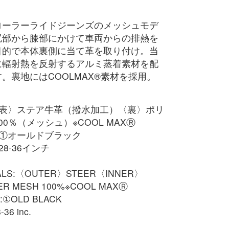
ローラーライドジーンズのメッシュモデ
尻部から膝部にかけて車両からの排熱を
目的で本体裏側に当て革を取り付け。当
に輻射熱を反射するアルミ蒸着素材を配
。裏地にはCOOLMAX®素材を採用。
〈表〉ステア牛革（撥水加工）〈裏〉ポリ
00％（メッシュ）※COOL MAXⓇ
：①オールドブラック
8-36インチ
ALS:〈OUTER〉STEER〈INNER〉
ER MESH 100%※COOL MAXⓇ
:①OLD BLACK
36 inc.