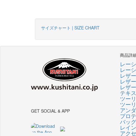
サイズチャート | SIZE CHART
商品詳
レー
レー
レザ
レザ
レザ
テキ
ツー
ツー
アン
GET SOCIAL & APP
プロ
バッ
レイ
アク