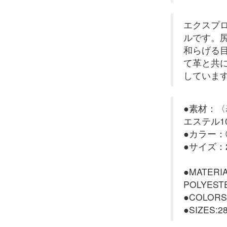
エクスプ
ルです。
和らげる
て革と共
しています
●素材：
エステル1
●カラー
●サイズ：2
●MATERI
POLYEST
●COLORS
●SIZES:28-