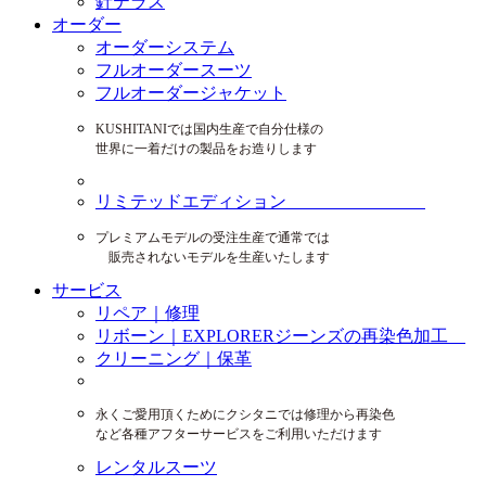
針テラス
オーダー
オーダーシステム
フルオーダースーツ
フルオーダージャケット
KUSHITANIでは国内生産で自分仕様の
世界に一着だけの製品をお造りします
リミテッドエディション
プレミアムモデルの受注生産で通常では
販売されないモデルを生産いたします
サービス
リペア｜修理
リボーン｜EXPLORERジーンズの再染色加工
クリーニング｜保革
永くご愛用頂くためにクシタニでは修理から再染色
など各種アフターサービスをご利用いただけます
レンタルスーツ