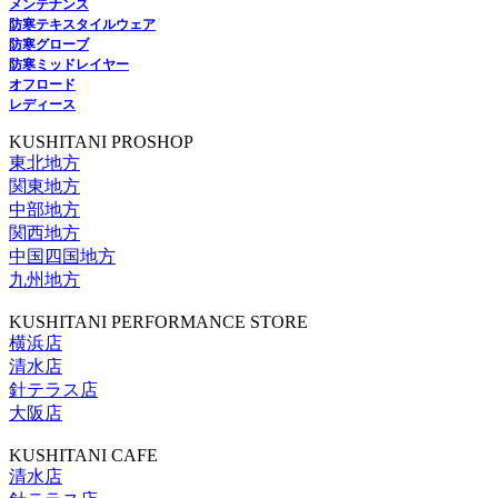
メンテナンス
防寒テキスタイルウェア
防寒グローブ
防寒ミッドレイヤー
オフロード
レディース
KUSHITANI PROSHOP
東北地方
関東地方
中部地方
関西地方
中国四国地方
九州地方
KUSHITANI PERFORMANCE STORE
横浜店
清水店
針テラス店
大阪店
KUSHITANI CAFE
清水店