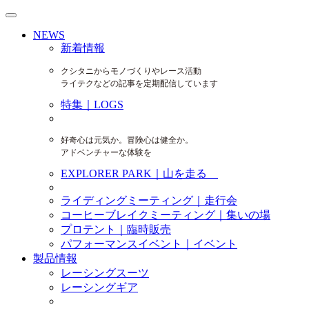
NEWS
新着情報
クシタニからモノづくりやレース活動
ライテクなどの記事を定期配信しています
特集｜LOGS
好奇心は元気か。冒険心は健全か。
アドベンチャーな体験を
EXPLORER PARK｜山を走る
ライディングミーティング｜走行会
コーヒーブレイクミーティング｜集いの場
プロテント｜臨時販売
パフォーマンスイベント｜イベント
製品情報
レーシングスーツ
レーシングギア