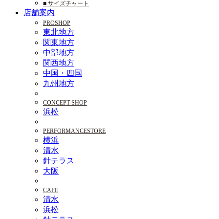
■ サイズチャート
店舗案内
PROSHOP
東北地方
関東地方
中部地方
関西地方
中国・四国
九州地方
CONCEPT SHOP
浜松
PERFORMANCESTORE
横浜
清水
針テラス
大阪
CAFE
清水
浜松