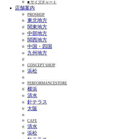
■ サイズチャート
店舗案内
PROSHOP
東北地方
関東地方
中部地方
関西地方
中国・四国
九州地方
CONCEPT SHOP
浜松
PERFORMANCESTORE
横浜
清水
針テラス
大阪
CAFE
清水
浜松