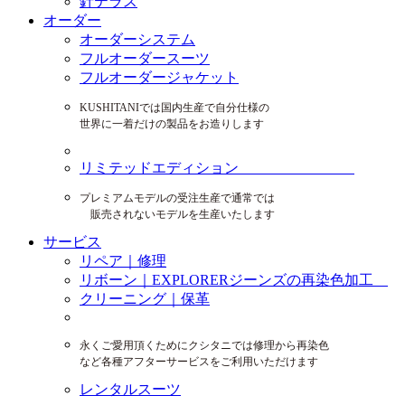
針テラス
オーダー
オーダーシステム
フルオーダースーツ
フルオーダージャケット
KUSHITANIでは国内生産で自分仕様の
世界に一着だけの製品をお造りします
リミテッドエディション
プレミアムモデルの受注生産で通常では
販売されないモデルを生産いたします
サービス
リペア｜修理
リボーン｜EXPLORERジーンズの再染色加工
クリーニング｜保革
永くご愛用頂くためにクシタニでは修理から再染色
など各種アフターサービスをご利用いただけます
レンタルスーツ