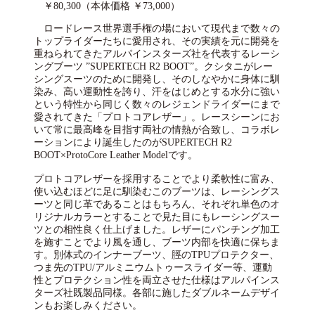
￥80,300（本体価格 ￥73,000）
ロードレース世界選手権の場において現代まで数々の
トップライダーたちに愛用され、その実績を元に開発を
重ねられてきたアルパインスターズ社を代表するレーシ
ングブーツ ”SUPERTECH R2 BOOT”。クシタニがレー
シングスーツのために開発し、そのしなやかに身体に馴
染み、高い運動性を誇り、汗をはじめとする水分に強い
という特性から同じく数々のレジェンドライダーにまで
愛されてきた「プロトコアレザー」。レースシーンにお
いて常に最高峰を目指す両社の情熱が合致し、コラボレ
ーションにより誕生したのがSUPERTECH R2
BOOT×ProtoCore Leather Modelです。
プロトコアレザーを採用することでより柔軟性に富み、
使い込むほどに足に馴染むこのブーツは、レーシングス
ーツと同じ革であることはもちろん、それぞれ単色のオ
リジナルカラーとすることで見た目にもレーシングスー
ツとの相性良く仕上げました。レザーにパンチング加工
を施すことでより風を通し、ブーツ内部を快適に保ちま
す。別体式のインナーブーツ、脛のTPUプロテクター、
つま先のTPU/アルミニウムトゥースライダー等、運動
性とプロテクション性を両立させた仕様はアルパインス
ターズ社既製品同様。各部に施したダブルネームデザイ
ンもお楽しみください。