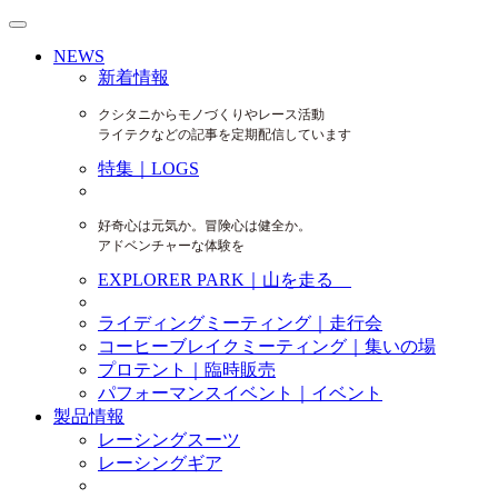
NEWS
新着情報
クシタニからモノづくりやレース活動
ライテクなどの記事を定期配信しています
特集｜LOGS
好奇心は元気か。冒険心は健全か。
アドベンチャーな体験を
EXPLORER PARK｜山を走る
ライディングミーティング｜走行会
コーヒーブレイクミーティング｜集いの場
プロテント｜臨時販売
パフォーマンスイベント｜イベント
製品情報
レーシングスーツ
レーシングギア