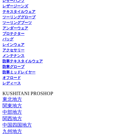
レザーパンツ
レザージーンズ
テキスタイルウェア
ツーリンググローブ
ツーリングブーツ
アンダーウェア
プロテクター
バッグ
レインウェア
アクセサリー
メンテナンス
防寒テキスタイルウェア
防寒グローブ
防寒ミッドレイヤー
オフロード
レディース
KUSHITANI PROSHOP
東北地方
関東地方
中部地方
関西地方
中国四国地方
九州地方