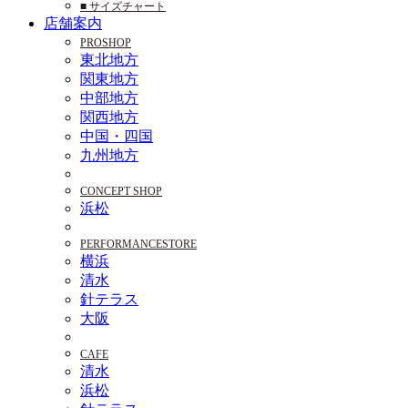
■ サイズチャート
店舗案内
PROSHOP
東北地方
関東地方
中部地方
関西地方
中国・四国
九州地方
CONCEPT SHOP
浜松
PERFORMANCESTORE
横浜
清水
針テラス
大阪
CAFE
清水
浜松