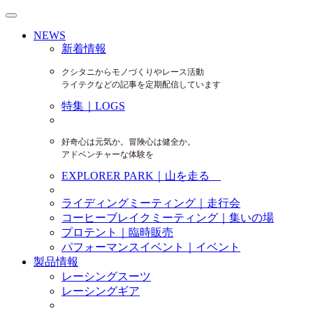
NEWS
新着情報
クシタニからモノづくりやレース活動
ライテクなどの記事を定期配信しています
特集｜LOGS
好奇心は元気か。冒険心は健全か。
アドベンチャーな体験を
EXPLORER PARK｜山を走る
ライディングミーティング｜走行会
コーヒーブレイクミーティング｜集いの場
プロテント｜臨時販売
パフォーマンスイベント｜イベント
製品情報
レーシングスーツ
レーシングギア