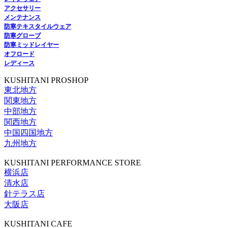
アクセサリー
メンテナンス
防寒テキスタイルウェア
防寒グローブ
防寒ミッドレイヤー
オフロード
レディース
KUSHITANI PROSHOP
東北地方
関東地方
中部地方
関西地方
中国四国地方
九州地方
KUSHITANI PERFORMANCE STORE
横浜店
清水店
針テラス店
大阪店
KUSHITANI CAFE