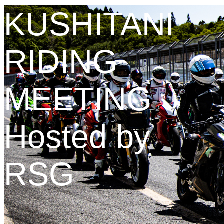
KUSHITANI
RIDING
MEETING
Hosted by
RSG