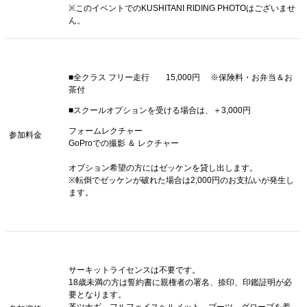
※このイベントでのKUSHITANI RIDING PHOTOはございませ
ん。
■全クラス フリー走行 15,000円 ※保険料・お弁当＆お
茶付
■スクールオプションを受ける場合は、＋3,000円
フォームレクチャー
参加料金
GoProでの撮影 ＆ レクチャー
オプション希望の方にはゼッケンを貸し出します。
※転倒でゼッケンが破れた場合は2,000円のお支払いが発生し
ます。
サーキットライセンスは不要です。
18歳未満の方は誓約書に親権者の署名、捺印、印鑑証明が必
要となります。
革ツナギ、フルフェイスヘルメット、ブーツ、グローブを着