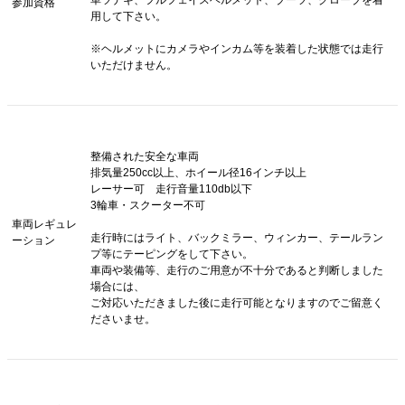
参加資格
用して下さい。
※ヘルメットにカメラやインカム等を装着した状態では走行
いただけません。
整備された安全な車両
排気量250cc以上、ホイール径16インチ以上
レーサー可 走行音量110db以下
3輪車・スクーター不可
車両レギュレ
走行時にはライト、バックミラー、ウィンカー、テールラン
ーション
プ等にテーピングをして下さい。
車両や装備等、走行のご用意が不十分であると判断しました
場合には、
ご対応いただきました後に走行可能となりますのでご留意く
ださいませ。