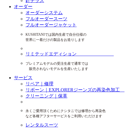
針テラス
オーダー
オーダーシステム
フルオーダースーツ
フルオーダージャケット
KUSHITANIでは国内生産で自分仕様の
世界に一着だけの製品をお造りします
リミテッドエディション
プレミアムモデルの受注生産で通常では
販売されないモデルを生産いたします
サービス
リペア｜修理
リボーン｜EXPLORERジーンズの再染色加工
クリーニング｜保革
永くご愛用頂くためにクシタニでは修理から再染色
など各種アフターサービスをご利用いただけます
レンタルスーツ