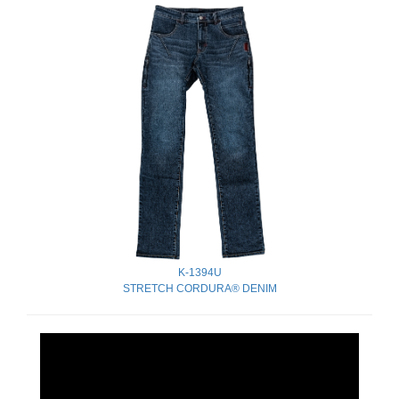
K-1394U
STRETCH CORDURA® DENIM