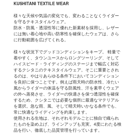
KUSHITANI TEXTILE WEAR
様々な天候や気温の変化でも、変わることなくライダー
を守るテキスタイルウェア。
防水・防風・透湿性等に優れた新素材を採用し、レザー
には無い着心地や高い防寒性を確保したウェアは、さら
に行動範囲を広げてくれる。
様々な状況下でグッドコンディションをキープ。 軽量で
着やすく、タウンユースからロングツーリング、そして
ハイスピード・ライディングのステージまで幅広く対応
するクシタニのテキスタイルウェア。そこに重要とされ
るのは、やはりあらゆる条件下においてコンディション
を良好に保つことです。例えば雨天時の防水性、冷たい
風からライダーの体温を守る防風性、汗を素早くウェア
の外へ蒸発させ、ライダーの快適さを保つ透湿性を確保
するため、クシタニでは必要な個所に最適なマテリアル
を選択。急な雨、風、そして晴天時いかなる条件でも、
常に快適なライディングを約束します。
使用される生地は、それぞれモデルごとに独自で織られ
たものを染め上げ、ラインアップも充実。4度にわたる検
品を行い、徹底した品質管理を行っています。