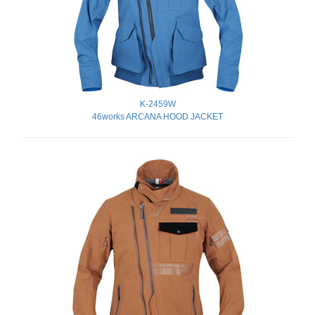
K-2459W
46works ARCANA HOOD JACKET