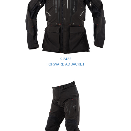
K-2432
FORWARD AD JACKET