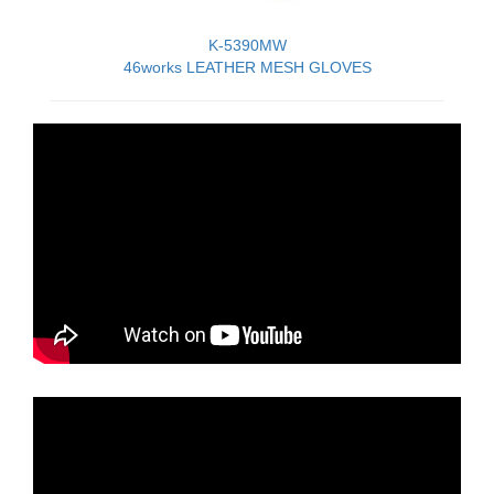
K-5390MW
46works LEATHER MESH GLOVES